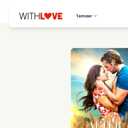
Temaer
Kaerlighed til hj
Romantiske film
Mysterier