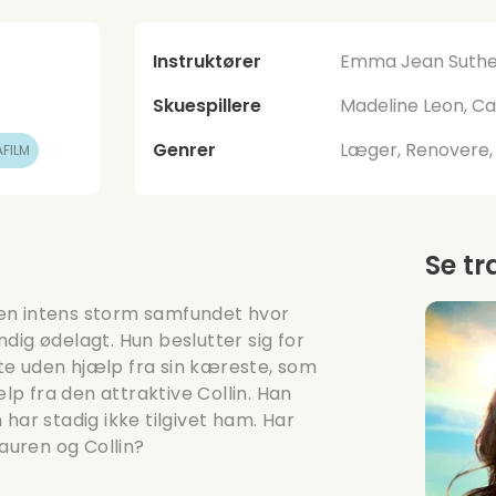
Instruktører
Emma Jean Suthe
Skuespillere
Madeline Leon, Car
Genrer
Læger, Renovere
FILM
Se tr
en intens storm samfundet hvor
dig ødelagt. Hun beslutter sig for
te uden hjælp fra sin kæreste, som
ælp fra den attraktive Collin. Han
har stadig ikke tilgivet ham. Har
uren og Collin?