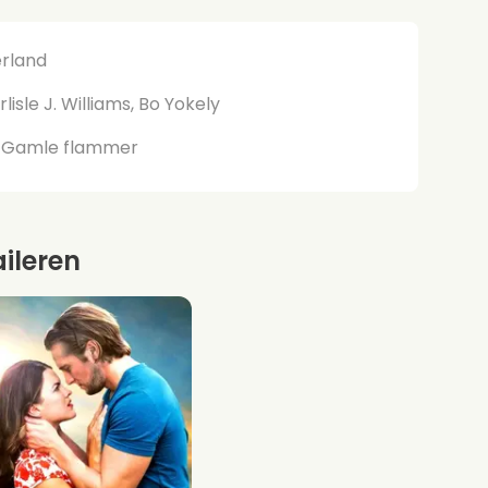
rland
lisle J. Williams, Bo Yokely
, Gamle flammer
aileren