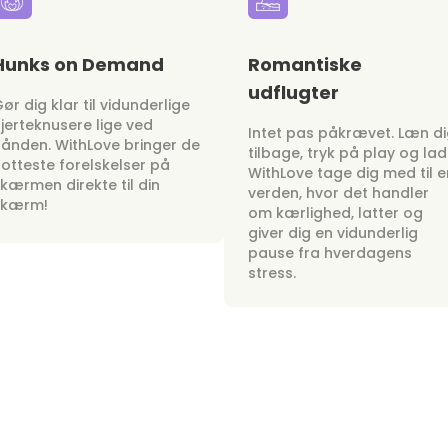
Hunks on Demand
Romantiske
udflugter
ør dig klar til vidunderlige
jerteknusere lige ved
Intet pas påkrævet. Læn d
ånden. WithLove bringer de
tilbage, tryk på play og lad
otteste forelskelser på
WithLove tage dig med til e
kærmen direkte til din
verden, hvor det handler
skærm!
om kærlighed, latter og
giver dig en vidunderlig
pause fra hverdagens
stress.