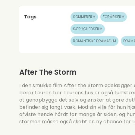
Tags
SOMMERFILM
FORÅRSFILM
KÆRLIGHEDSFILM
ROMANTISKE DRAMAFILM
DRAMA
After The Storm
I den smukke film After the Storm ødelægger 
lærer Lauren bor. Laurens hus er også fuldstæn
at genopbygge det selv og ønsker at gøre det
befinder sig langt væk. Mod sin vilje får hun hj
afviste hende hårdt for mange år siden, og hun 
stormen måske også skabt en ny chance for La