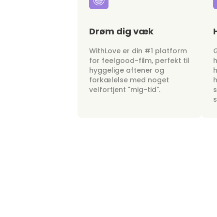
Drøm dig væk
WithLove er din #1 platform
G
for feelgood-film, perfekt til
h
hyggelige aftener og
h
forkælelse med noget
h
velfortjent "mig-tid".
s