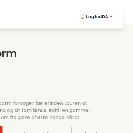
Log Ind
DA
kfilm
Detektivserie
English -
Frenc
Fi
avningsfilm
Spaendende serier
Swedish 
Portu
torm
ntiske serier
Bryllup
torm forsøger lærerinden Lauren at
d og sit familiehus. Indtil en gammel
om tidligere afviste hende hårdt.