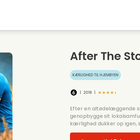
embyen
Ungdomskaerester
Julefilm
Musi
Dyrefilm
Bryllupsvideoer
Madl
After The S
Sommerfilm
Date film
Roma
KÆRLIGHED TIL HJEMBYEN
★★★★★
|
2019
|
Efter en altødelæggende s
genopbygge sit lokalsamfun
kærlighed dukker op igen, s