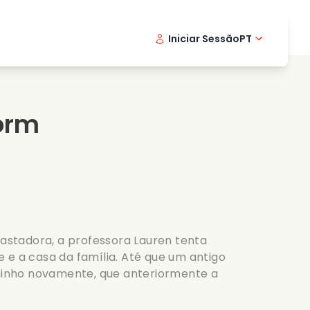
Iniciar Sessão
PT
Filmes musicais
Serie de detetive
English -
Danis
Fr
Filmes de culinaria
Series emocionantes
Norwegi
Swedi
torm
Series romanticas
Casamento
stadora, a professora Lauren tenta
 e a casa da família. Até que um antigo
nho novamente, que anteriormente a