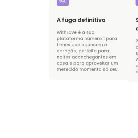
A fuga definitiva
WithLove é a sua
plataforma número 1 para
P
filmes que aquecem o
c
coração, perfeita para
noites aconchegantes em
W
casa e para aproveitar um
merecido momento só seu.
d