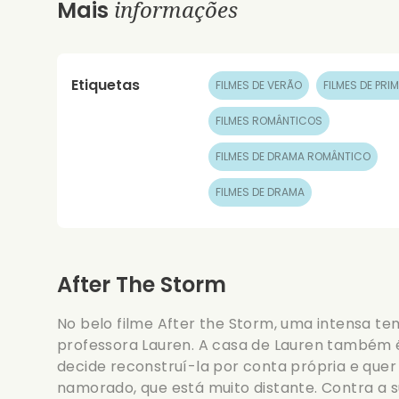
informações
Mais
Etiquetas
FILMES DE VERÃO
FILMES DE PRI
FILMES ROMÂNTICOS
FILMES DE DRAMA ROMÂNTICO
FILMES DE DRAMA
After The Storm
No belo filme After the Storm, uma intensa t
professora Lauren. A casa de Lauren também 
decide reconstruí-la por conta própria e quer 
namorado, que está muito distante. Contra a s