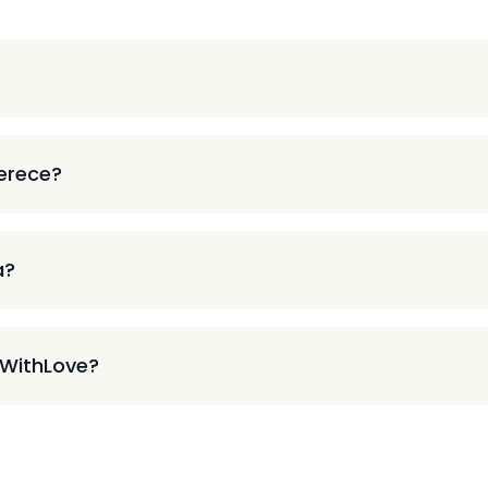
ferece?
a?
 WithLove?