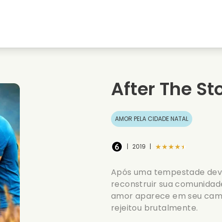
natal
Amores de juventude
Filmes de natal
s
Filmes de animais
Filmes de casamento
After The S
Filmes de verao
Filmes de data
AMOR PELA CIDADE NATAL
★★★★★
|
2019
|
Após uma tempestade deva
reconstruir sua comunidade
amor aparece em seu cami
rejeitou brutalmente.