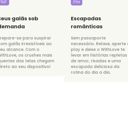
Seus galãs sob
Escapadas
demanda
românticas
repare-se para suspirar
Sem passaporte
om galãs irresistíveis ao
necessário. Relaxe, aperte 
seu alcance. Com o
play e deixe o WithLove te
ithLove, os crushes mais
levar em histórias repletas
quentes das telas chegam
de amor, risadas e uma
ireto ao seu dispositivo!
escapada deliciosa da
rotina do dia a dia.