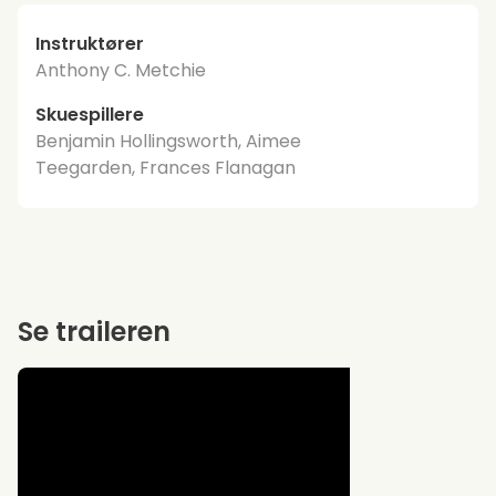
Instruktører
Anthony C. Metchie
Skuespillere
Benjamin Hollingsworth, Aimee
Teegarden, Frances Flanagan
Se traileren