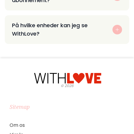
abonnement?
På hvilke enheder kan jeg se
WithLove?
©
2026
Sitemap
Om os