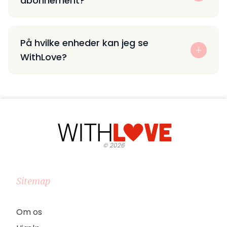
abonnement?
På hvilke enheder kan jeg se
WithLove?
©
2026
Sitemap
Om os