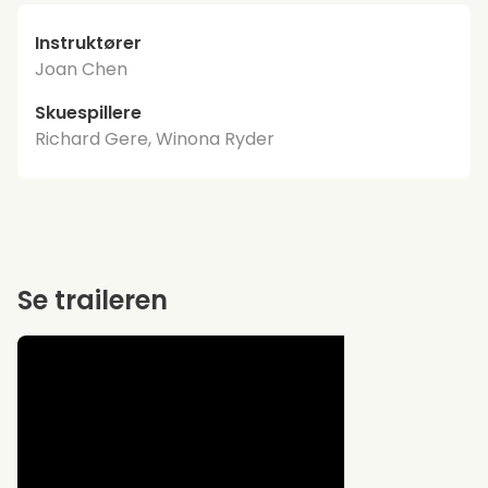
Instruktører
Joan Chen
Skuespillere
Richard Gere, Winona Ryder
Se traileren