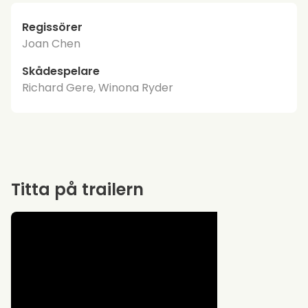
Regissörer
Joan Chen
Skådespelare
Richard Gere, Winona Ryder
Titta på trailern