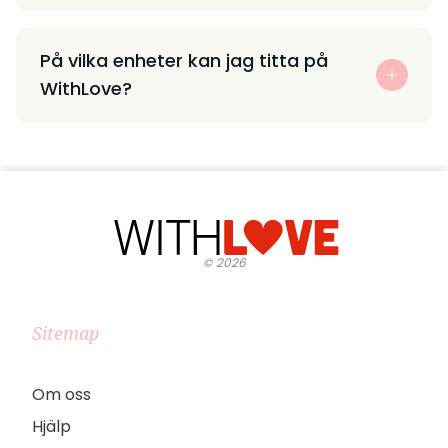
På vilka enheter kan jag titta på
WithLove?
©
2026
Sitemap
Om oss
Hjälp