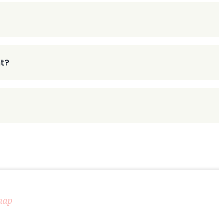
t?
map