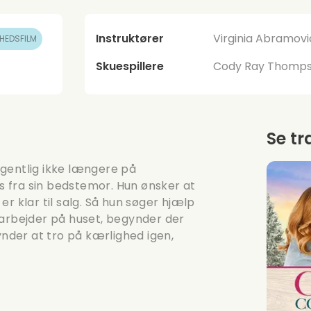
Instruktører
Virginia Abramov
HEDSFILM
Skuespillere
Cody Ray Thompso
Se tr
gentlig ikke længere på
us fra sin bedstemor. Hun ønsker at
r klar til salg. Så hun søger hjælp
 arbejder på huset, begynder der
der at tro på kærlighed igen,