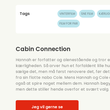
Tags
VINTERFILM
SNE FILM
KÆRLIG
FILM FOR PAR
Cabin Connection
Hannah er forfatter og alenestående og tror e
kærligheden. Så arver hun et forfaldent lille h
sælge det, men må først renovere det, før det e
fra sin flotte nabo Cole. Mens Hannah og Cole
også at spire noget mellem dem. Hannah begyn
men dette stiller hende overfor et svært valg.
Jeg vil gerne se