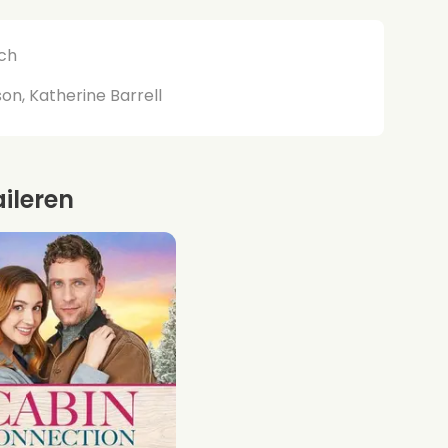
ich
n, Katherine Barrell
aileren