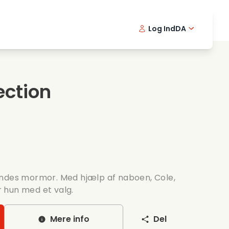
Log Ind
DA
kfilm
Detektivserie
English -
Frenc
Fi
avningsfilm
Spaendende serier
Swedish 
Portu
ction
ntiske serier
Bryllup
endes mormor. Med hjælp af naboen, Cole,
år hun med et valg.
Mere info
Del