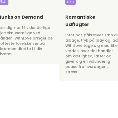
Hunks on Demand
Romantiske
udflugter
ør dig klar til vidunderlige
jerteknusere lige ved
Intet pas påkrævet. Læn d
ånden. WithLove bringer de
tilbage, tryk på play og lad
otteste forelskelser på
WithLove tage dig med til e
kærmen direkte til din
verden, hvor det handler
skærm!
om kærlighed, latter og
giver dig en vidunderlig
pause fra hverdagens
stress.