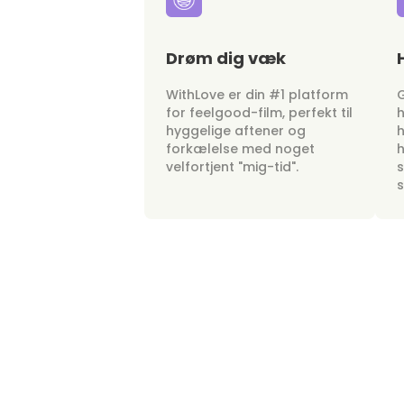
Drøm dig væk
WithLove er din #1 platform
G
for feelgood-film, perfekt til
h
hyggelige aftener og
h
forkælelse med noget
h
velfortjent "mig-tid".
s