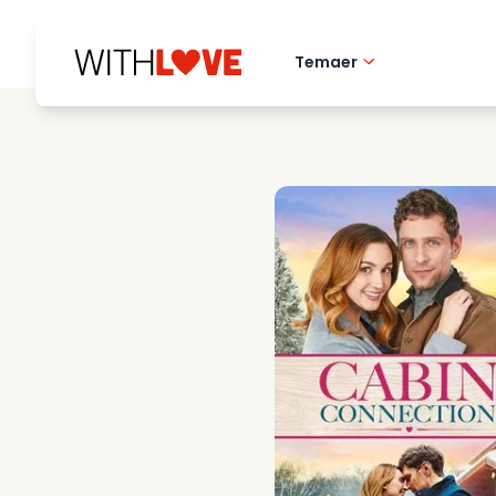
Temaer
Kaerlighed til hj
Romantiske film
Mysterier