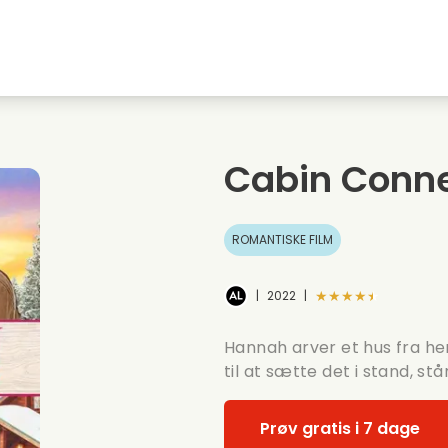
embyen
Ungdomskaerester
Julefilm
Musi
Dyrefilm
Bryllupsvideoer
Madl
Cabin Conne
Sommerfilm
Date film
Roma
ROMANTISKE FILM
★★★★★
|
2022
|
Hannah arver et hus fra h
til at sætte det i stand, st
Prøv gratis i 7 dage