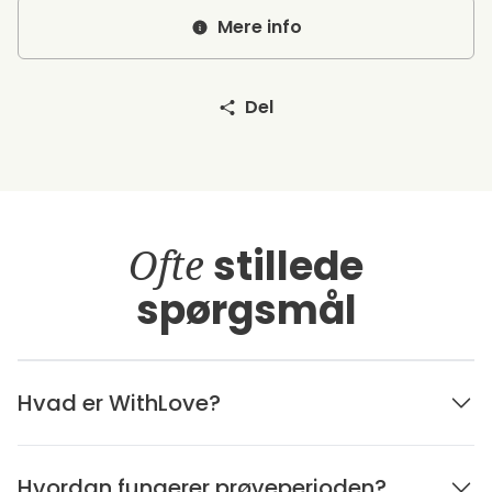
Mere info
Del
Ofte
stillede
spørgsmål
Hvad er WithLove?
Hvordan fungerer prøveperioden?