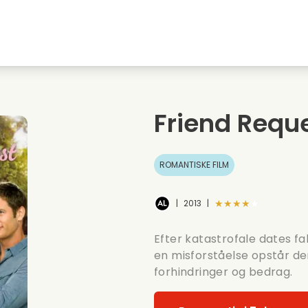
embyen
Ungdomskaerester
Julefilm
Musi
Dyrefilm
Bryllupsvideoer
Madl
Friend Requ
Sommerfilm
Date film
Roma
ROMANTISKE FILM
★★★★★
|
2013
|
Efter katastrofale dates f
en misforståelse opstår de
forhindringer og bedrag.