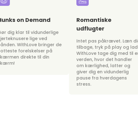
Hunks on Demand
Romantiske
udflugter
ør dig klar til vidunderlige
jerteknusere lige ved
Intet pas påkrævet. Læn d
ånden. WithLove bringer de
tilbage, tryk på play og lad
otteste forelskelser på
WithLove tage dig med til e
kærmen direkte til din
verden, hvor det handler
skærm!
om kærlighed, latter og
giver dig en vidunderlig
pause fra hverdagens
stress.