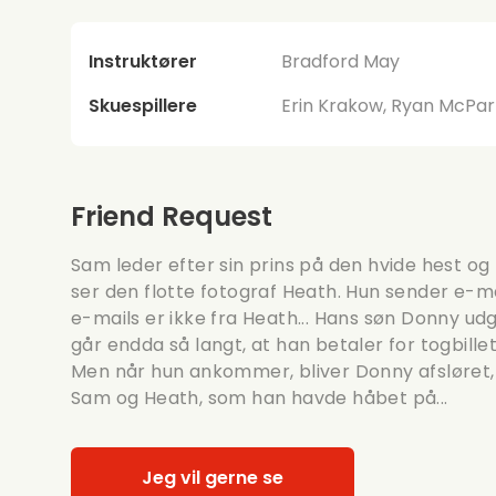
Instruktører
Bradford May
Skuespillere
Erin Krakow, Ryan McPart
Friend Request
Sam leder efter sin prins på den hvide hest og
ser den flotte fotograf Heath. Hun sender e-mai
e-mails er ikke fra Heath... Hans søn Donny udg
går endda så langt, at han betaler for togbill
Men når hun ankommer, bliver Donny afsløret, 
Sam og Heath, som han havde håbet på...
Jeg vil gerne se