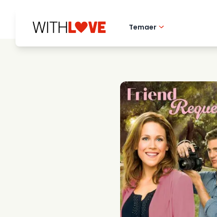
Temaer
Kaerlighed til hj
Romantiske film
Mysterier