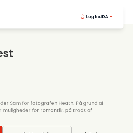
Log Ind
DA
kfilm
Detektivserie
English -
Frenc
Fi
avningsfilm
Spaendende serier
Swedish 
Portu
est
ntiske serier
Bryllup
alder Sam for fotografen Heath. På grund af
r muligheder for romantik, på trods af