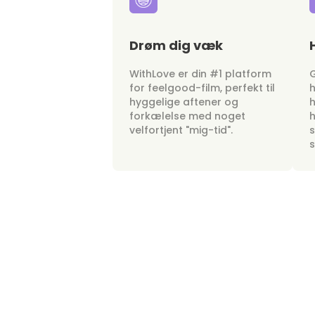
Drøm dig væk
WithLove er din #1 platform
G
for feelgood-film, perfekt til
h
hyggelige aftener og
h
forkælelse med noget
h
velfortjent "mig-tid".
s