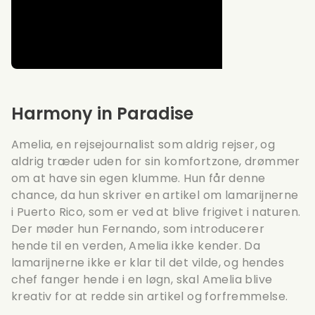
Harmony in Paradise
Amelia, en rejsejournalist som aldrig rejser, og
aldrig træder uden for sin komfortzone, drømmer
om at have sin egen klumme. Hun får denne
chance, da hun skriver en artikel om lamarijnerne
i Puerto Rico, som er ved at blive frigivet i naturen.
Der møder hun Fernando, som introducerer
hende til en verden, Amelia ikke kender. Da
lamarijnerne ikke er klar til det vilde, og hendes
chef fanger hende i en løgn, skal Amelia blive
kreativ for at redde sin artikel og forfremmelse.