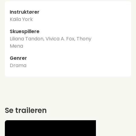
Instruktører
Kaila York
Skuespillere
Liliana Tandon, Vivica A. Fox, Thony
Mena
Genrer
Drama
Se traileren