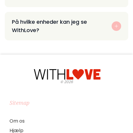
På hvilke enheder kan jeg se
WithLove?
©
2026
Sitemap
Om os
Hjælp