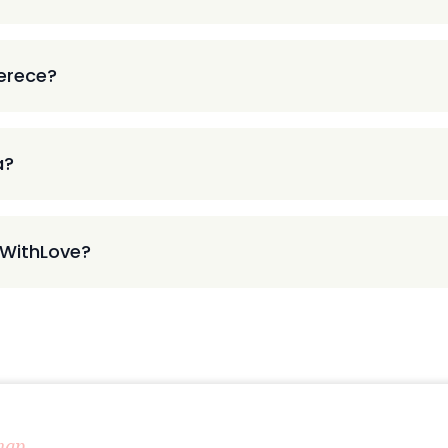
ferece?
a?
 WithLove?
map