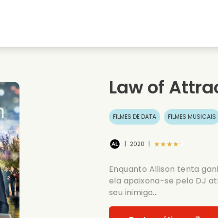
natal
Amores de juventude
Filmes de natal
s
Filmes de animais
Filmes de casamento
Law of Attra
Filmes de verao
Filmes de data
FILMES DE DATA
FILMES MUSICAIS
★★★★★
|
2020
|
Enquanto Allison tenta gan
ela apaixona-se pelo DJ at
seu inimigo...