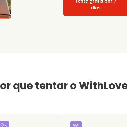
Teste grátis por 7
dias
or que tentar o WithLov