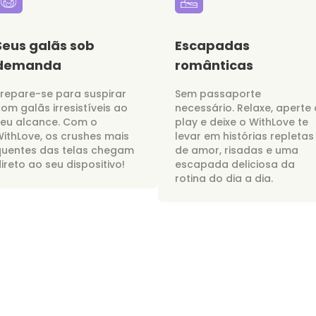
Seus galãs sob
Escapadas
demanda
românticas
repare-se para suspirar
Sem passaporte
om galãs irresistíveis ao
necessário. Relaxe, aperte 
seu alcance. Com o
play e deixe o WithLove te
ithLove, os crushes mais
levar em histórias repletas
quentes das telas chegam
de amor, risadas e uma
ireto ao seu dispositivo!
escapada deliciosa da
rotina do dia a dia.