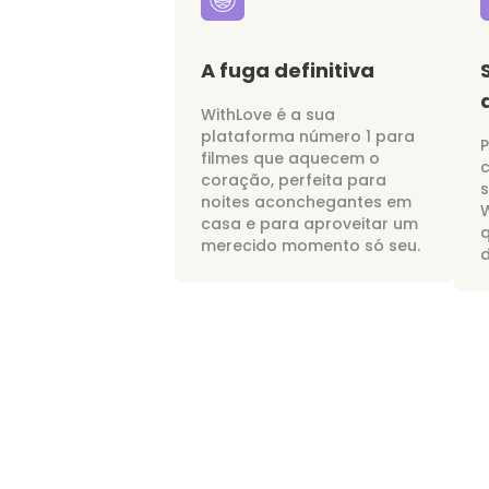
A fuga definitiva
WithLove é a sua
plataforma número 1 para
P
filmes que aquecem o
c
coração, perfeita para
noites aconchegantes em
W
casa e para aproveitar um
merecido momento só seu.
d