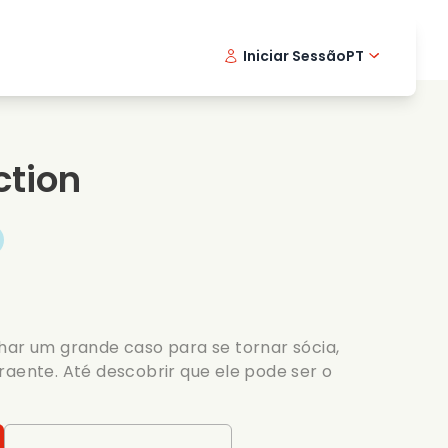
Iniciar Sessão
PT
Filmes musicais
Serie de detetive
English -
Danis
Fr
Filmes de culinaria
Series emocionantes
Norwegi
Swedi
ction
Series romanticas
Casamento
har um grande caso para se tornar sócia,
raente. Até descobrir que ele pode ser o