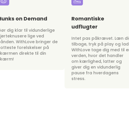
Hunks on Demand
Romantiske
udflugter
ør dig klar til vidunderlige
jerteknusere lige ved
Intet pas påkrævet. Læn d
ånden. WithLove bringer de
tilbage, tryk på play og lad
otteste forelskelser på
WithLove tage dig med til e
kærmen direkte til din
verden, hvor det handler
skærm!
om kærlighed, latter og
giver dig en vidunderlig
pause fra hverdagens
stress.