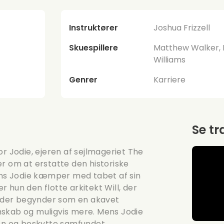
Instruktører
Joshua Frizzell
Skuespillere
Matthew Walker, 
Williams
Genrer
Karriere
Se tr
or Jodie, ejeren af sejlmageriet The
r om at erstatte den historiske
ns Jodie kæmper med tabet af sin
 hun den flotte arkitekt Will, der
t, der begynder som en akavet
venskab og muligvis mere. Mens Jodie
n og beskytte samfundet,