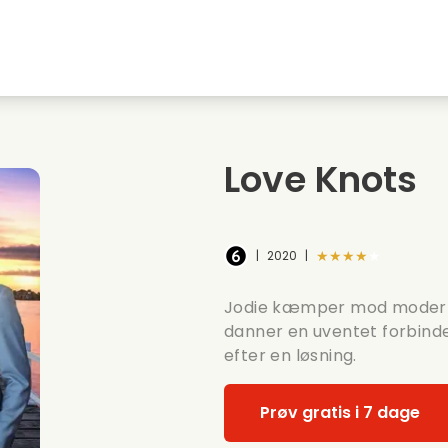
embyen
Ungdomskaerester
Julefilm
Musi
Dyrefilm
Bryllupsvideoer
Madl
Love Knots
Sommerfilm
Date film
Roma
★★★★★
|
2020
|
Jodie kæmper mod modernis
danner en uventet forbinde
efter en løsning.
Prøv gratis i 7 dage