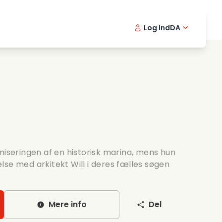
Log Ind
DA
kfilm
Detektivserie
English -
Frenc
Fi
avningsfilm
Spaendende serier
Swedish 
Portu
ntiske serier
Bryllup
eringen af en historisk marina, mens hun
lse med arkitekt Will i deres fælles søgen
Mere info
Del