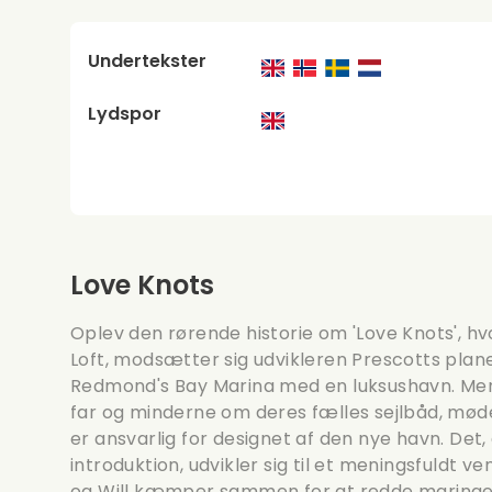
Undertekster
Lydspor
Love Knots
Oplev den rørende historie om 'Love Knots', hv
Loft, modsætter sig udvikleren Prescotts plane
Redmond's Bay Marina med en luksushavn. Me
far og minderne om deres fælles sejlbåd, møder
er ansvarlig for designet af den nye havn. De
introduktion, udvikler sig til et meningsfuldt 
og Will kæmper sammen for at redde marinae