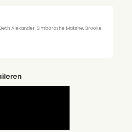
Beth Alexander, Simbarashe Matshe, Brooke
aileren