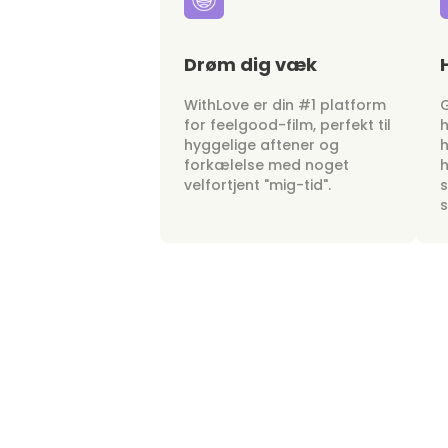
Drøm dig væk
WithLove er din #1 platform
G
for feelgood-film, perfekt til
h
hyggelige aftener og
h
forkælelse med noget
h
velfortjent "mig-tid".
s