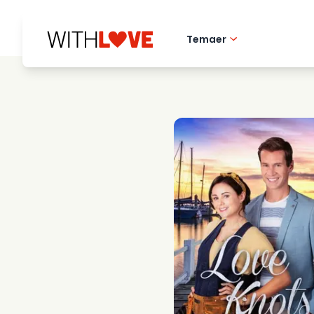
Temaer
Kaerlighed til hj
Romantiske film
Mysterier