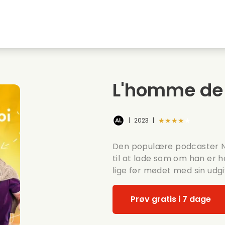
embyen
Ungdomskaerester
Julefilm
Musi
Dyrefilm
Bryllupsvideoer
Madl
L'homme de 
Sommerfilm
Date film
Roma
★★★★★
|
2023
|
Den populære podcaster Ni
til at lade som om han er 
lige før mødet med sin udgi
Prøv gratis i 7 dage