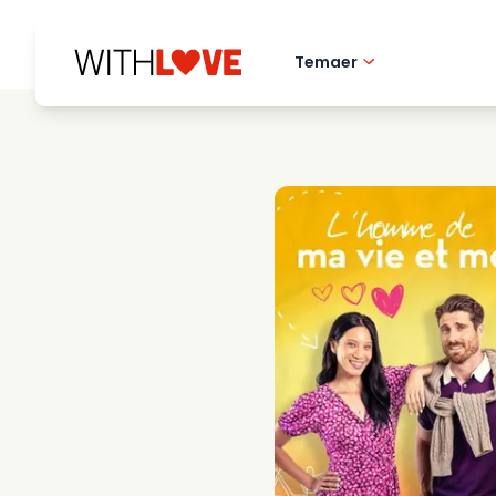
Temaer
Kaerlighed til hj
Romantiske film
Mysterier