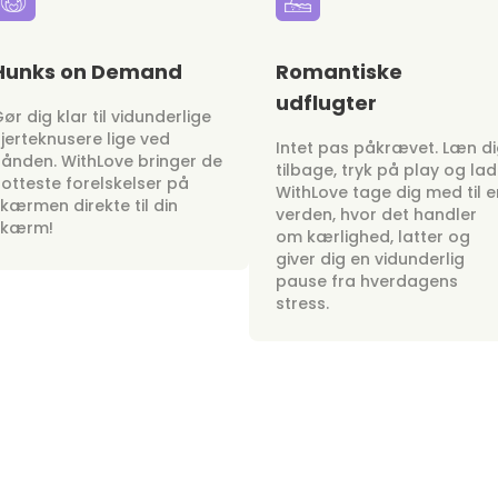
Hunks on Demand
Romantiske
udflugter
ør dig klar til vidunderlige
jerteknusere lige ved
Intet pas påkrævet. Læn d
ånden. WithLove bringer de
tilbage, tryk på play og lad
otteste forelskelser på
WithLove tage dig med til e
kærmen direkte til din
verden, hvor det handler
skærm!
om kærlighed, latter og
giver dig en vidunderlig
pause fra hverdagens
stress.