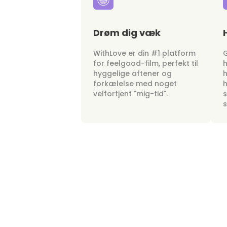
Drøm dig væk
WithLove er din #1 platform
G
for feelgood-film, perfekt til
h
hyggelige aftener og
h
forkælelse med noget
h
velfortjent "mig-tid".
s