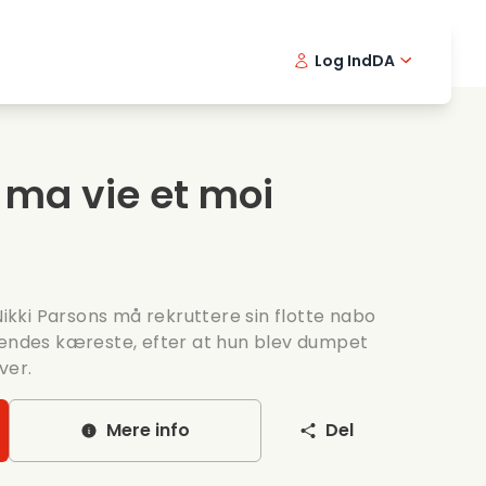
Log Ind
DA
kfilm
Detektivserie
English -
Frenc
Fi
avningsfilm
Spaendende serier
Swedish 
Portu
ma vie et moi
ntiske serier
Bryllup
kki Parsons må rekruttere sin flotte nabo
hendes kæreste, efter at hun blev dumpet
ver.
Mere info
Del