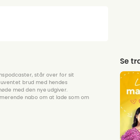
Se tr
nspodcaster, står over for sit
et uventet brud med hendes
møde med den nye udgiver.
harmerende nabo om at lade som om