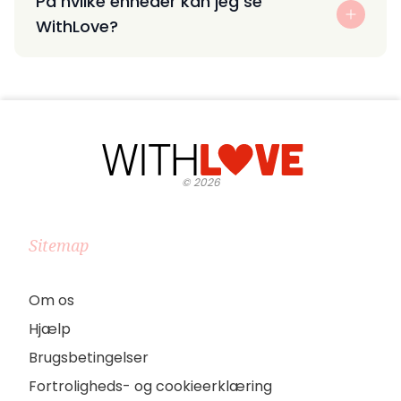
På hvilke enheder kan jeg se
WithLove?
©
2026
Sitemap
Om os
Hjælp
Brugsbetingelser
Fortroligheds- og cookieerklæring