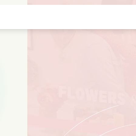
Jeugdliefdes
Kerstfilms
Muziekfilms
s
Dieren films
Trouwfilms
Kookfilms
Zomerse films
Date films
Romantische serie