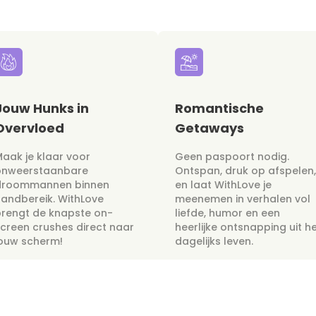
Jouw Hunks in
Romantische
Overvloed
Getaways
aak je klaar voor
Geen paspoort nodig.
onweerstaanbare
Ontspan, druk op afspelen,
droommannen binnen
en laat WithLove je
andbereik. WithLove
meenemen in verhalen vol
rengt de knapste on-
liefde, humor en een
creen crushes direct naar
heerlijke ontsnapping uit h
jouw scherm!
dagelijks leven.