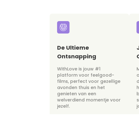
De Ultieme
Ontsnapping
WithLove is jouw #1
M
platform voor feelgood-
films, perfect voor gezellige
avonden thuis en het
h
genieten van een
b
welverdiend momentje voor
s
jezelf.