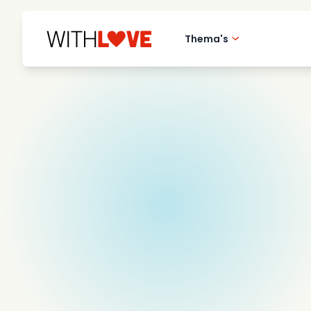
Thema's
Hometown love
Romantische film
Mysteries