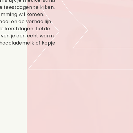
ms kijk je met Kerstmis
e feestdagen te kijken,
temming wil komen.
haal en de verhaallijn
e kerstdagen. Liefde
geven je een echt warm
hocolademelk of kopje