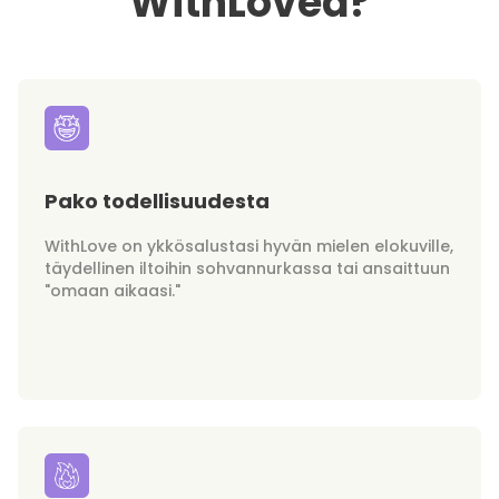
WithLovea?
Pako todellisuudesta
WithLove on ykkösalustasi hyvän mielen elokuville,
täydellinen iltoihin sohvannurkassa tai ansaittuun
"omaan aikaasi."