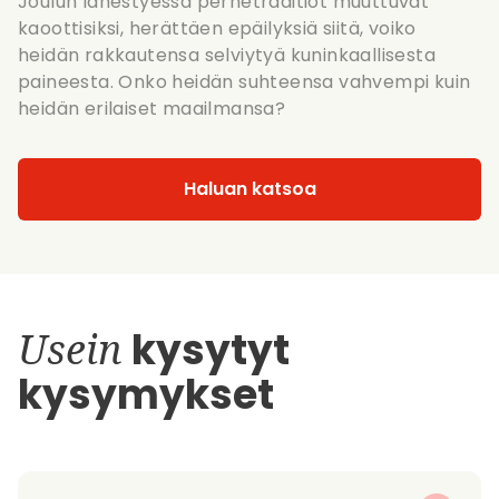
Joulun lähestyessä perhetraditiot muuttuvat
kaoottisiksi, herättäen epäilyksiä siitä, voiko
heidän rakkautensa selviytyä kuninkaallisesta
paineesta. Onko heidän suhteensa vahvempi kuin
heidän erilaiset maailmansa?
Haluan katsoa
Usein
kysytyt
kysymykset