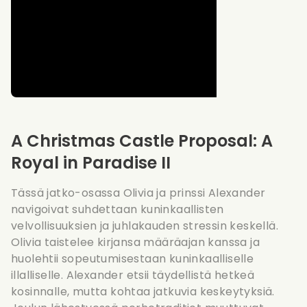
A Christmas Castle Proposal: A
Royal in Paradise II
Tässä jatko-osassa Olivia ja prinssi Alexander
navigoivat suhdettaan kuninkaallisten
velvollisuuksien ja juhlakauden stressin keskellä.
Olivia taistelee kirjansa määräajan kanssa ja
huolehtii sopeutumisestaan kuninkaalliselle
illalliselle. Alexander etsii täydellistä hetkeä
kosinnalle, mutta kohtaa jatkuvia keskeytyksiä.