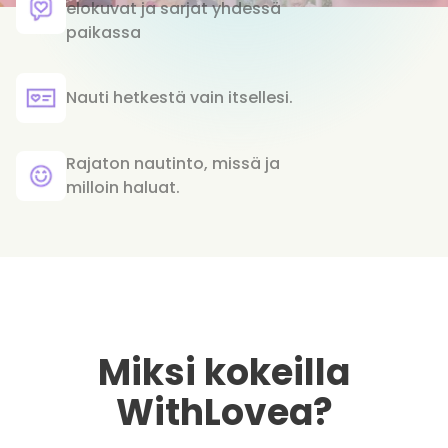
elokuvat ja sarjat yhdessä
paikassa
Nauti hetkestä vain itsellesi.
Rajaton nautinto, missä ja
milloin haluat.
Miksi kokeilla
WithLovea?