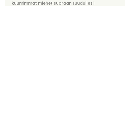
kuumimmat miehet suoraan ruudullesi!
Romanttisia pakomatkoja
Ilman passia. Rentoudu, paina toista ja anna
WithLoven kuljettaa sinut tarinoiden maailmaan,
jotka ovat täynnä rakkautta, naurua ja arjen
unohtamisen iloa.