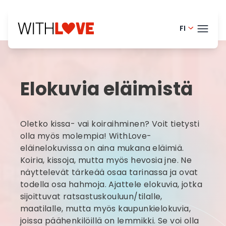
FI
English -
TEEM
Danish -
Elokuvia eläimistä
Portugue
BLOG
Dutch - 
HELP
Oletko kissa- vai koiraihminen? Voit tietysti
Norwegia
LOGI
olla myös molempia! WithLove-
eläinelokuvissa on aina mukana eläimiä.
French -
Koiria, kissoja, mutta myös hevosia jne. Ne
KOK
Swedish 
näyttelevät tärkeää osaa tarinassa ja ovat
todella osa hahmoja. Ajattele elokuvia, jotka
sijoittuvat ratsastuskouluun/tilalle,
maatilalle, mutta myös kaupunkielokuvia,
joissa päähenkilöillä on lemmikki. Se voi olla