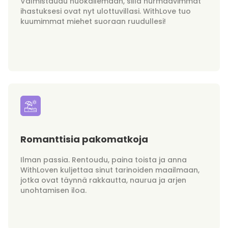
Valmistaudu huokailemaan, sillä hurmaavimmat
ihastuksesi ovat nyt ulottuvillasi. WithLove tuo
kuumimmat miehet suoraan ruudullesi!
Romanttisia pakomatkoja
Ilman passia. Rentoudu, paina toista ja anna
WithLoven kuljettaa sinut tarinoiden maailmaan,
jotka ovat täynnä rakkautta, naurua ja arjen
unohtamisen iloa.