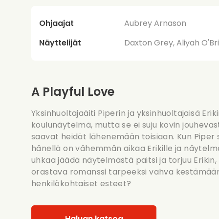
Ohjaajat
Aubrey Arnason
Näyttelijät
Daxton Grey, Aliyah O'B
A Playful Love
Yksinhuoltajaäiti Piperin ja yksinhuoltajaisä Er
koulunäytelmä, mutta se ei suju kovin jouhevasti.
saavat heidät lähenemään toisiaan. Kun Piper 
hänellä on vähemmän aikaa Erikille ja näytelmäll
uhkaa jäädä näytelmästä paitsi ja torjuu Erikin,
orastava romanssi tarpeeksi vahva kestämään 
henkilökohtaiset esteet?
Haluan katsoa