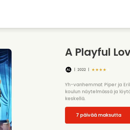
nkiin
Nuoruudenrakkaudet
Jouluelokuvat
Musi
uvat
Elokuvia elaimista
Haaelokuvat
Ruoa
A Playful Lo
Kesaelokuvat
Treffielokuvat
Roma
★★★★★
|
2022
|
Yh-vanhemmat Piper ja Eri
koulun näytelmässä ja löy
keskellä.
7 päivää maksutta