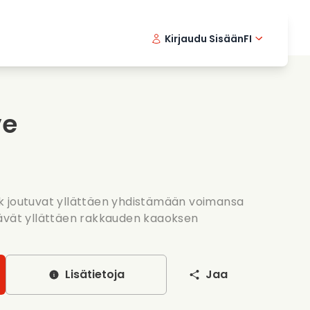
Kirjaudu Sisään
FI
ikkielokuvat
Etsivasarja
English 
Dani
F
nlaittoelokuvat
Jannittavia sarjoja
Swedish
Port
ve
nttiset sarjat
Haat
k joutuvat yllättäen yhdistämään voimansa
tävät yllättäen rakkauden kaaoksen
Lisätietoja
Jaa