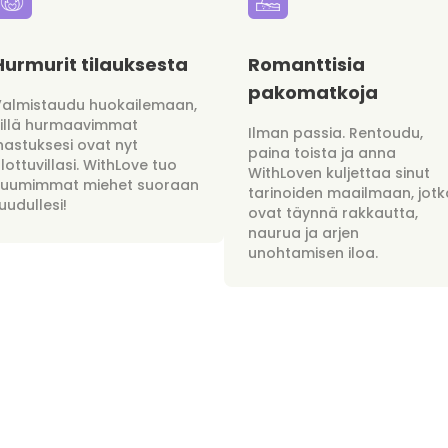
Hurmurit tilauksesta
Romanttisia
pakomatkoja
Valmistaudu huokailemaan,
sillä hurmaavimmat
Ilman passia. Rentoudu,
hastuksesi ovat nyt
paina toista ja anna
lottuvillasi. WithLove tuo
WithLoven kuljettaa sinut
kuumimmat miehet suoraan
tarinoiden maailmaan, jotk
uudullesi!
ovat täynnä rakkautta,
naurua ja arjen
unohtamisen iloa.