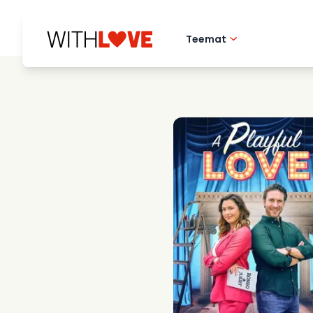
Teemat
Rakkaus kotikaupu
Romanttiset elok
Mysteerit