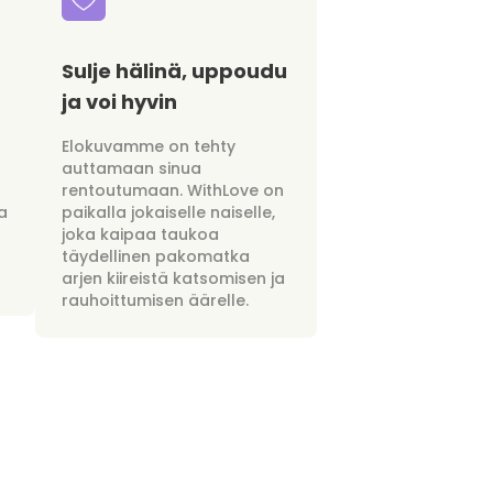
Sulje hälinä, uppoudu
ja voi hyvin
Elokuvamme on tehty
auttamaan sinua
rentoutumaan. WithLove on
a
paikalla jokaiselle naiselle,
joka kaipaa taukoa
täydellinen pakomatka
arjen kiireistä katsomisen ja
rauhoittumisen äärelle.