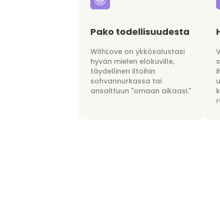
Pako todellisuudesta
WithLove on ykkösalustasi
hyvän mielen elokuville,
täydellinen iltoihin
i
sohvannurkassa tai
u
ansaittuun "omaan aikaasi."
r