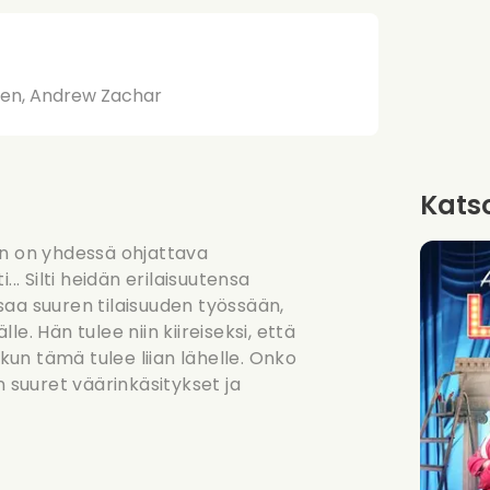
rien, Andrew Zachar
Katso
ikin on yhdessä ohjattava
.. Silti heidän erilaisuutensa
saa suuren tilaisuuden työssään,
e. Hän tulee niin kiireiseksi, että
 kun tämä tulee liian lähelle. Onko
suuret väärinkäsitykset ja