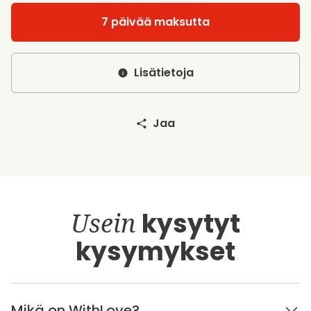
7 päivää maksutta
Lisätietoja
Jaa
Usein
kysytyt
kysymykset
Mikä on WithLove?