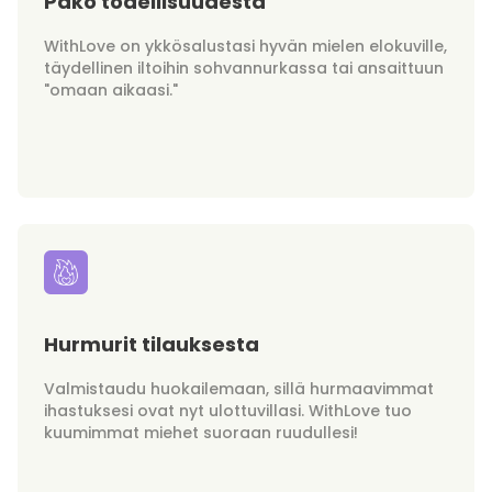
Pako todellisuudesta
WithLove on ykkösalustasi hyvän mielen elokuville,
täydellinen iltoihin sohvannurkassa tai ansaittuun
"omaan aikaasi."
Hurmurit tilauksesta
Valmistaudu huokailemaan, sillä hurmaavimmat
ihastuksesi ovat nyt ulottuvillasi. WithLove tuo
kuumimmat miehet suoraan ruudullesi!