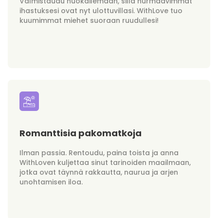
Valmistaudu huokailemaan, sillä hurmaavimmat
ihastuksesi ovat nyt ulottuvillasi. WithLove tuo
kuumimmat miehet suoraan ruudullesi!
Romanttisia pakomatkoja
Ilman passia. Rentoudu, paina toista ja anna
WithLoven kuljettaa sinut tarinoiden maailmaan,
jotka ovat täynnä rakkautta, naurua ja arjen
unohtamisen iloa.