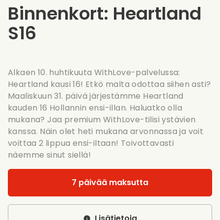
Binnenkort: Heartland
S16
Alkaen 10. huhtikuuta WithLove-palvelussa:
Heartland kausi 16! Etkö malta odottaa siihen asti?
Maaliskuun 31. päivä järjestämme Heartland
kauden 16 Hollannin ensi-illan. Haluatko olla
mukana? Jaa premium WithLove-tilisi ystävien
kanssa. Näin olet heti mukana arvonnassa ja voit
voittaa 2 lippua ensi-iltaan! Toivottavasti
näemme sinut siellä!
7 päivää maksutta
Lisätietoja