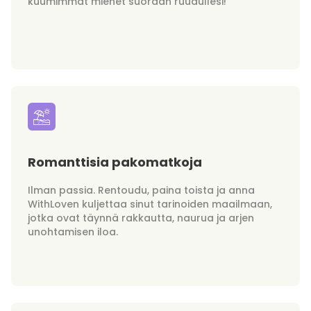
kuumimmat miehet suoraan ruudullesi!
Romanttisia pakomatkoja
Ilman passia. Rentoudu, paina toista ja anna
WithLoven kuljettaa sinut tarinoiden maailmaan,
jotka ovat täynnä rakkautta, naurua ja arjen
unohtamisen iloa.