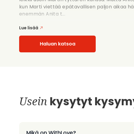
kun Marti viettää epätavallisen paljon aikaa h
enemmän Anita t...
Lue lisää
Haluan katsoa
Usein
kysytyt kysym
Mikä on WithLove?