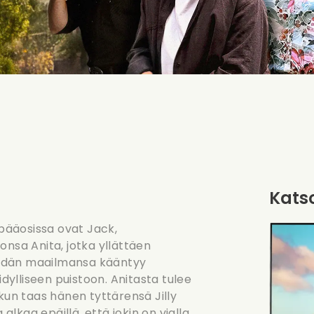
Katso
 pääosissa ovat Jack,
onsa Anita, jotka yllättäen
eidän maailmansa kääntyy
idylliseen puistoon. Anitasta tulee
kun taas hänen tyttärensä Jilly
alkaa epäillä, että jokin on vialla,