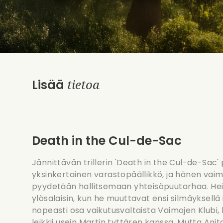
tietoa
Lisää
Death in the Cul-de-Sac
Jännittävän trillerin 'Death in the Cul-de-Sac'
yksinkertainen varastopäällikkö, ja hänen vaim
pyydetään hallitsemaan yhteisöpuutarhaa. H
ylösalaisin, kun he muuttavat ensi silmäyksellä 
nopeasti osa vaikutusvaltaista Vaimojen Klubi, 
leikkii usein Martin tyttären kanssa. Mutta Anita 