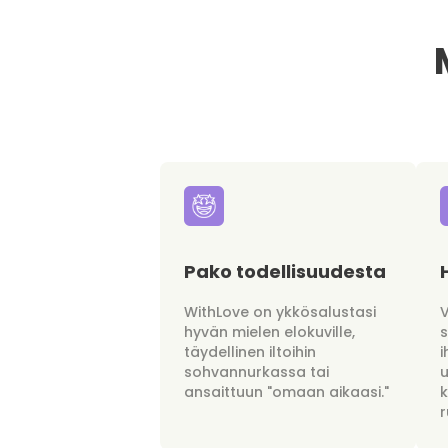
Pako todellisuudesta
WithLove on ykkösalustasi
hyvän mielen elokuville,
täydellinen iltoihin
i
sohvannurkassa tai
u
ansaittuun "omaan aikaasi."
r