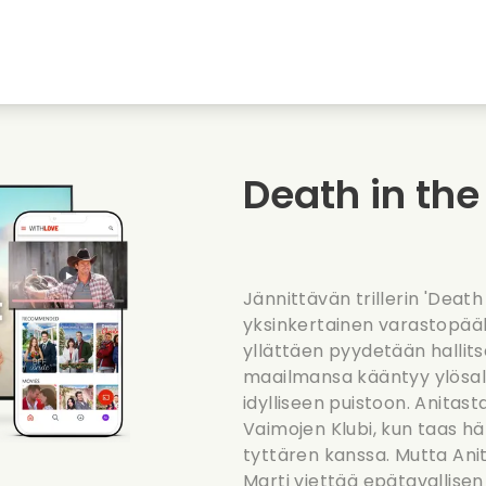
nkiin
Nuoruudenrakkaudet
Jouluelokuvat
Musi
uvat
Elokuvia elaimista
Haaelokuvat
Ruoa
Death in th
Kesaelokuvat
Treffielokuvat
Roma
Jännittävän trillerin 'Deat
yksinkertainen varastopääll
yllättäen pyydetään halli
maailmansa kääntyy ylösala
idylliseen puistoon. Anitast
Vaimojen Klubi, kun taas hän
tyttären kanssa. Mutta Anita
Marti viettää epätavallisen