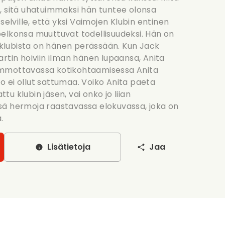
, sitä uhatuimmaksi hän tuntee olonsa
selville, että yksi Vaimojen Klubin entinen
elkonsa muuttuvat todellisuudeksi. Hän on
u klubista on hänen perässään. Kun Jack
rtin hoiviin ilman hänen lupaansa, Anita
ammottavassa kotikohtaamisessa Anita
 ei ollut sattumaa. Voiko Anita paeta
u klubin jäsen, vai onko jo liian
sä hermoja raastavassa elokuvassa, joka on
.
Lisätietoja
Jaa