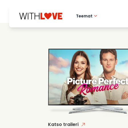
Teemat
Rakkaus kotikaupu
Romanttiset elok
Mysteerit
Katso traileri