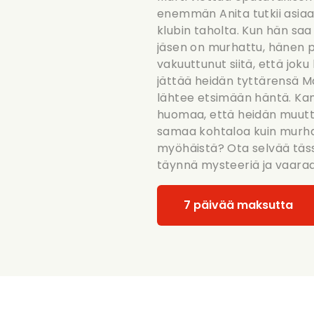
enemmän Anita tutkii asiaa
klubin taholta. Kun hän saa 
jäsen on murhattu, hänen p
vakuuttunut siitä, että jok
jättää heidän tyttärensä Ma
lähtee etsimään häntä. K
huomaa, että heidän muutto
samaa kohtaloa kuin murhatt
myöhäistä? Ota selvää täs
täynnä mysteeriä ja vaaraa
7 päivää maksutta