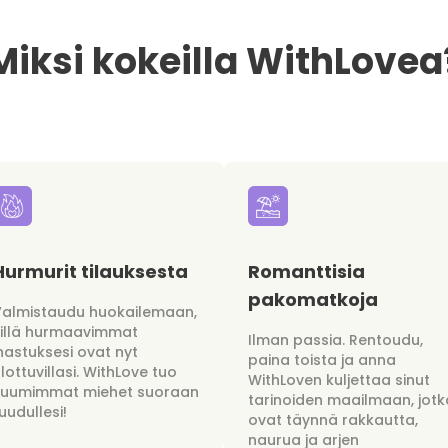
Miksi kokeilla WithLovea
Hurmurit tilauksesta
Romanttisia
pakomatkoja
Valmistaudu huokailemaan,
sillä hurmaavimmat
Ilman passia. Rentoudu,
hastuksesi ovat nyt
paina toista ja anna
lottuvillasi. WithLove tuo
WithLoven kuljettaa sinut
kuumimmat miehet suoraan
tarinoiden maailmaan, jotk
uudullesi!
ovat täynnä rakkautta,
naurua ja arjen