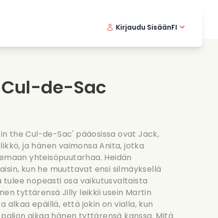
Kirjaudu Sisään
FI
ikkielokuvat
Etsivasarja
English 
Dani
F
nlaittoelokuvat
Jannittavia sarjoja
Swedish
Port
e Cul-de-Sac
nttiset sarjat
Haat
h in the Cul-de-Sac' pääosissa ovat Jack,
ikkö, ja hänen vaimonsa Anita, jotka
tsemaan yhteisöpuutarhaa. Heidän
isin, kun he muuttavat ensi silmäyksellä
a tulee nopeasti osa vaikutusvaltaista
en tyttärensä Jilly leikkii usein Martin
 alkaa epäillä, että jokin on vialla, kun
 paljon aikaa hänen tyttärensä kanssa. Mitä