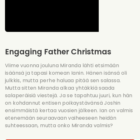
Engaging Father Christmas
Viime vuonna jouluna Miranda lähti etsimään
isäänsä ja tapasi komean Ianin. Hänen isänsä oli
julkkis, mutta perhe haluaa pitää sen salassa.
Mutta sitten Miranda alkaa yhtäkkiä saada
salaperäisiä viestejä. Ja se tapahtuu juuri, kun hän
on kohdannut entisen poikaystävänsä Joshin
ensimmäistä kertaa vuosien jälkeen. Ian on valmis
etenemään seuraavaan vaiheeseen heidän
suhteessaan, mutta onko Miranda valmis?