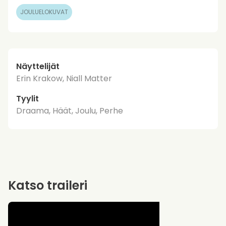
JOULUELOKUVAT
Näyttelijät
Erin Krakow, Niall Matter
Tyylit
Draama, Häät, Joulu, Perhe
Katso traileri