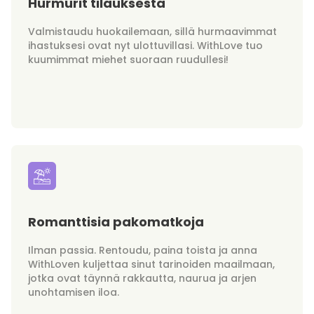
Hurmurit tilauksesta
Valmistaudu huokailemaan, sillä hurmaavimmat
ihastuksesi ovat nyt ulottuvillasi. WithLove tuo
kuumimmat miehet suoraan ruudullesi!
Romanttisia pakomatkoja
Ilman passia. Rentoudu, paina toista ja anna
WithLoven kuljettaa sinut tarinoiden maailmaan,
jotka ovat täynnä rakkautta, naurua ja arjen
unohtamisen iloa.