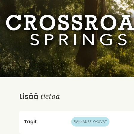
tietoa
Lisää
Tagit
RAKKAUSELOKUVAT