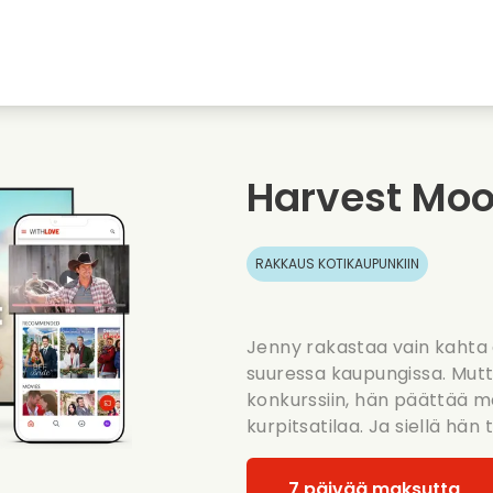
nkiin
Nuoruudenrakkaudet
Jouluelokuvat
Musi
uvat
Elokuvia elaimista
Haaelokuvat
Ruoa
Harvest Mo
Kesaelokuvat
Treffielokuvat
Roma
RAKKAUS KOTIKAUPUNKIIN
Jenny rakastaa vain kahta 
suuressa kaupungissa. Mut
konkurssiin, hän päättää 
kurpitsatilaa. Ja siellä hän
7 päivää maksutta