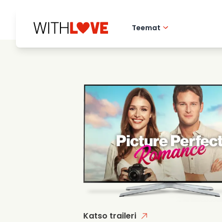
Teemat
Rakkaus kotikaupu
Romanttiset elok
Mysteerit
Katso traileri