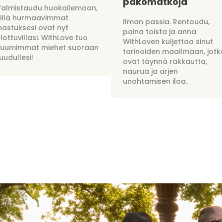
pakomatkoja
Valmistaudu huokailemaan,
sillä hurmaavimmat
Ilman passia. Rentoudu,
hastuksesi ovat nyt
paina toista ja anna
lottuvillasi. WithLove tuo
WithLoven kuljettaa sinut
kuumimmat miehet suoraan
tarinoiden maailmaan, jotk
uudullesi!
ovat täynnä rakkautta,
naurua ja arjen
unohtamisen iloa.