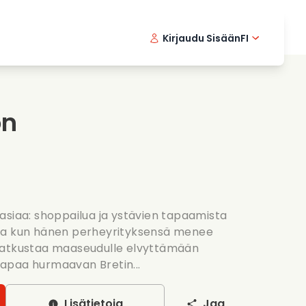
Kirjaudu Sisään
FI
ikkielokuvat
Etsivasarja
English 
Dani
F
nlaittoelokuvat
Jannittavia sarjoja
Swedish
Port
on
nttiset sarjat
Haat
asiaa: shoppailua ja ystävien tapaamista
ta kun hänen perheyrityksensä menee
matkustaa maaseudulle elvyttämään
 tapaa hurmaavan Bretin...
Lisätietoja
Jaa