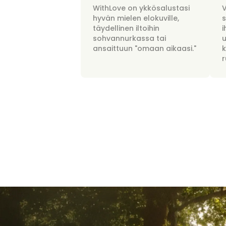
WithLove on ykkösalustasi
hyvän mielen elokuville,
täydellinen iltoihin
i
sohvannurkassa tai
u
ansaittuun "omaan aikaasi."
r