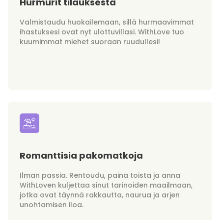
Hurmurit tilauksesta
Valmistaudu huokailemaan, sillä hurmaavimmat
ihastuksesi ovat nyt ulottuvillasi. WithLove tuo
kuumimmat miehet suoraan ruudullesi!
Romanttisia pakomatkoja
Ilman passia. Rentoudu, paina toista ja anna
WithLoven kuljettaa sinut tarinoiden maailmaan,
jotka ovat täynnä rakkautta, naurua ja arjen
unohtamisen iloa.