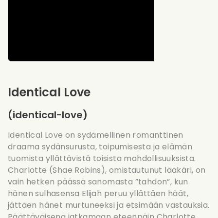
Identical Love
(identical-love)
Identical Love on sydämellinen romanttinen
draama sydänsurusta, toipumisesta ja elämän
tuomista yllättävistä toisista mahdollisuuksista.
Charlotte (Shae Robins), omistautunut lääkäri, on
vain hetken päässä sanomasta ”tahdon”, kun
hänen sulhasensa Elijah peruu yllättäen häät,
jättäen hänet murtuneeksi ja etsimään vastauksia.
Päättäväisenä jatkamaan eteenpäin Charlotte