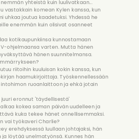
nemmän yhteistä kuin luulivatkaan...
tuu vastakkain komean Kylen kanssa, kun
i uhkaa joutua kaadetuksi. Yhdessä he
ille enemmän kuin olisivat osanneet
laa kotikaupunkiinsa kunnostamaan
a TV-ohjelmaansa varten. Mutta hänen
 hyväksyttävä hänen suunnitelmansa.
symmärrykseen?
autuu riitoihin kuuluisan kokin kanssa, kun
kirjan haamukirjoittaja. Työskennellessään
intohimon ruoanlaittoon ja ehkä jotain
juuri eronnut 'täydellisestä'
 alkaa kokea saman päivän uudelleen ja
ettävä kuka tekee hänet onnellisemmaksi.
 vai työkaveri Charlie?
cey erehdyksessä luullaan johtajaksi, hän
n ja löytää unelmatyönsä. Kunnes hän