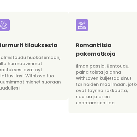
Hurmurit tilauksesta
Romanttisia
pakomatkoja
Valmistaudu huokailemaan,
sillä hurmaavimmat
Ilman passia. Rentoudu,
hastuksesi ovat nyt
paina toista ja anna
lottuvillasi. WithLove tuo
WithLoven kuljettaa sinut
kuumimmat miehet suoraan
tarinoiden maailmaan, jotk
uudullesi!
ovat täynnä rakkautta,
naurua ja arjen
unohtamisen iloa.