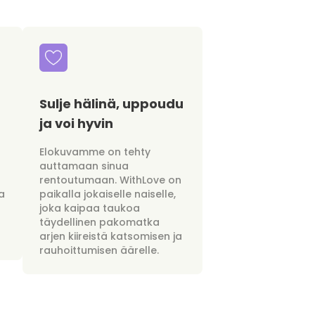
Sulje hälinä, uppoudu
ja voi hyvin
Elokuvamme on tehty
auttamaan sinua
rentoutumaan. WithLove on
a
paikalla jokaiselle naiselle,
joka kaipaa taukoa
täydellinen pakomatka
arjen kiireistä katsomisen ja
rauhoittumisen äärelle.