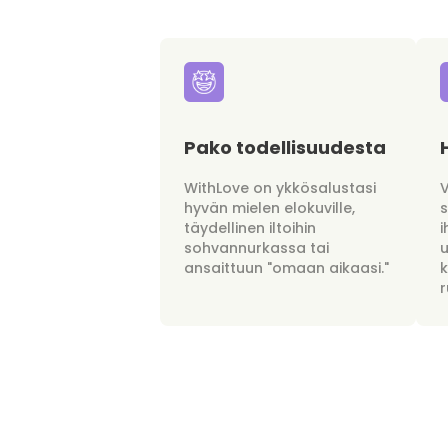
Pako todellisuudesta
WithLove on ykkösalustasi
hyvän mielen elokuville,
täydellinen iltoihin
i
sohvannurkassa tai
u
ansaittuun "omaan aikaasi."
r