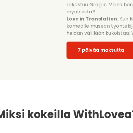
rakastuu Gregiin. Voiko hän
myöhäistä?
Love in Translation
: Kun k
komealle museon työntekijäl
heidän välillään kukoistaa. 
7 päivää maksutta
Miksi kokeilla WithLovea