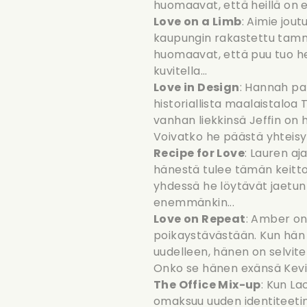
huomaavat, että heillä on e
Love on a Limb
: Aimie jou
kaupungin rakastettu tamm
huomaavat, että puu tuo he
kuvitella...
Love in Design
: Hannah pa
historiallista maalaistalo
vanhan liekkinsä Jeffin on
Voivatko he päästä yhtei
Recipe for Love
: Lauren aj
hänestä tulee tämän keitto
yhdessä he löytävät jaetun 
enemmänkin...
Love on Repeat
: Amber on 
poikaystävästään. Kun hän
uudelleen, hänen on selvit
Onko se hänen exänsä Kevin
The Office Mix-up
: Kun La
omaksuu uuden identiteeti