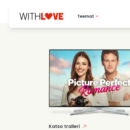
Teemat
Rakkaus kotikaupu
Romanttiset elok
Mysteerit
Katso traileri