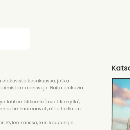
Katso
a elokuvista kesäkuussa, jotka
a toimistoromansseja. Näitä elokuvia
ye lähtee liikkeelle 'muotikärryllä',
unnes he huomaavat, että heillä on
an Kylen kanssa, kun kaupungin