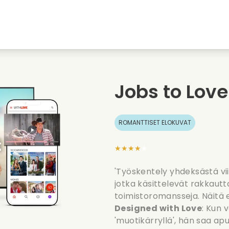
nkiin
Nuoruudenrakkaudet
Jouluelokuvat
Musi
uvat
Elokuvia elaimista
Haaelokuvat
Ruoa
Jobs to Love
Kesaelokuvat
Treffielokuvat
Roma
ROMANTTISET ELOKUVAT
★★★★★
'Työskentely yhdeksästä vii
jotka käsittelevät rakkautta
toimistoromansseja. Näitä e
Designed with Love
: Kun 
'muotikärryllä', hän saa ap