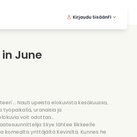
Kirjaudu Sisään
FI
ikkielokuvat
Etsivasarja
English 
Dani
F
nlaittoelokuvat
Jannittavia sarjoja
Swedish
Port
 in June
nttiset sarjat
Haat
teen'... Nauti upeista elokuvista kesäkuussa,
 työpaikalla, uranaisia ja
lokuvia voit odottaa...
vaatesuunnittelija Skye lähtee liikkeelle
ua komealta yrittäjältä Keviniltä. Kunnes he