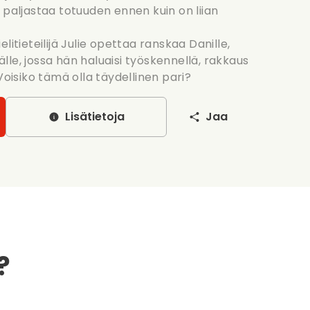
 paljastaa totuuden ennen kuin on liian
ielitieteilijä Julie opettaa ranskaa Danille,
le, jossa hän haluaisi työskennellä, rakkaus
Voisiko tämä olla täydellinen pari?
Lisätietoja
Jaa
?