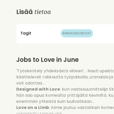
tietoa
Lisää
Tagit
RAKKAUSELOKUVAT
Jobs to Love in June
'Työskentely yhdeksästä viiteen'... Nauti upeist
käsittelevät rakkautta työpaikalla, uranaisia j
voit odottaa...
Designed with Love
: Kun vaatesuunnittelija Sk
hän saa apua komealta yrittäjältä Keviniltä. K
enemmän yhteistä kuin luulivatkaan...
Love on a Limb
: Aimie joutuu vastakkain kome
rakastettu tammi uhk...