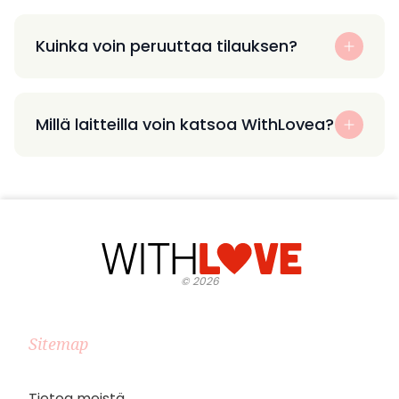
Kuinka voin peruuttaa tilauksen?
Millä laitteilla voin katsoa WithLovea?
©
2026
Sitemap
Tietoa meistä