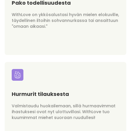
Pako todellisuudesta
WithLove on ykkösalustasi hyvän mielen elokuville,
täydellinen iltoihin sohvannurkassa tai ansaittuun
"omaan aikaasi."
Hurmurit tilauksesta
Valmistaudu huokailemaan, sillä hurmaavimmat
ihastuksesi ovat nyt ulottuvillasi. WithLove tuo
kuumimmat miehet suoraan ruudullesi!