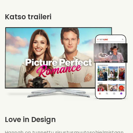
Katso traileri
Love in Design
Hannah on tunnettu sisustusmuutosohjelmistaan,