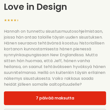
Love in Design
★★★★★
Hannah on tunnettu sisustusmuutosohjelmistaan,
joissa hän antaa taloille täysin uuden sisustuksen.
Hänen seuraava tehtävänsä koostuu historiallisen
kartanon kunnostamisesta hänen pienessä
synnyinkaupungissaan New Englandissa. Mutta
sitten hän huomaa, että Jeff, hänen vanha
heilansa, on saanut tehtäväkseen hyväksyä hänen
suunnitelmansa. Heillä on kuitenkin täysin erilainen
näkemys sisustuksesta. Voiko rakkaus saada
heidät jälleen samalle aaltopituudelle?
7 päivää maksutta