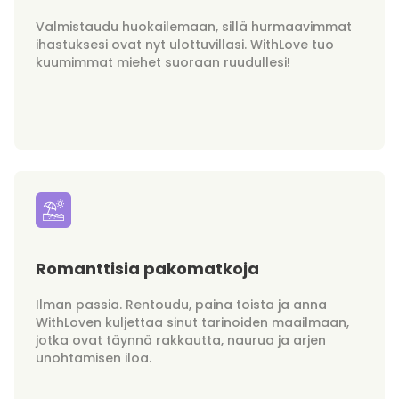
Valmistaudu huokailemaan, sillä hurmaavimmat
ihastuksesi ovat nyt ulottuvillasi. WithLove tuo
kuumimmat miehet suoraan ruudullesi!
Romanttisia pakomatkoja
Ilman passia. Rentoudu, paina toista ja anna
WithLoven kuljettaa sinut tarinoiden maailmaan,
jotka ovat täynnä rakkautta, naurua ja arjen
unohtamisen iloa.