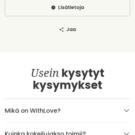
Lisätietoja
Jaa
Usein
kysytyt
kysymykset
Mikä on WithLove?
Kuinka kokeilujakso toimii?