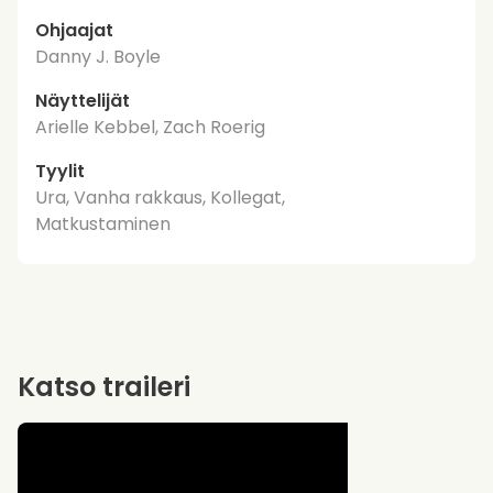
Ohjaajat
Danny J. Boyle
Näyttelijät
Arielle Kebbel, Zach Roerig
Tyylit
Ura, Vanha rakkaus, Kollegat,
Matkustaminen
Katso traileri