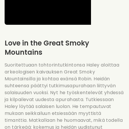
Love in the Great Smoky
Mountains
Suoritettuaan tohtorintutkintonsa Haley aloittaa
arkeologisen kaivauksen Great Smoky
Mountainsilla ja kohtaa exänsä Robin. Heidän
suhteensa päättyi tutkimusapurahaan liittyvän
salaisuuden vuoksi. Nyt he työskentelevät yhdessä
ja kilpailevat uudesta apurahasta. Tutkiessaan
Haley löytää salaisen luolan. He tempautuvat
mukaan seikkailuun etsiessään myyttistä
timanttia. Matkallaan he huomaavat, mikä todella
on tärkeää: kokemus ja heidän uudistunut