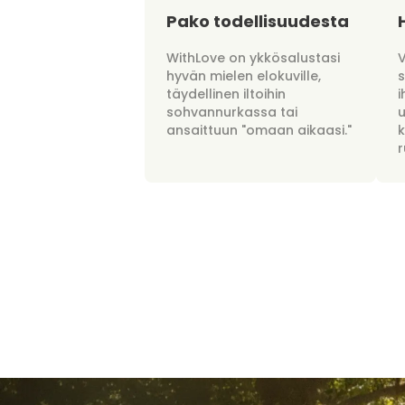
Pako todellisuudesta
WithLove on ykkösalustasi
hyvän mielen elokuville,
täydellinen iltoihin
i
sohvannurkassa tai
u
ansaittuun "omaan aikaasi."
r