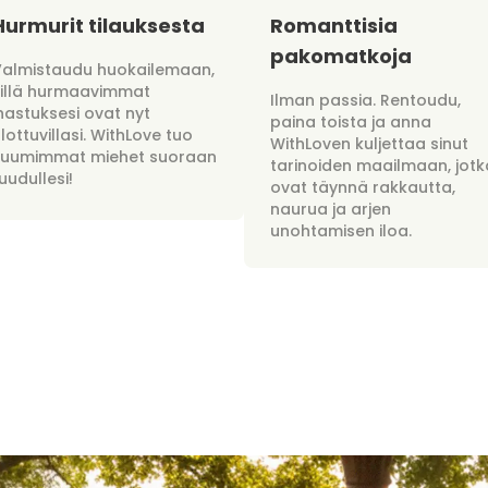
Hurmurit tilauksesta
Romanttisia
pakomatkoja
Valmistaudu huokailemaan,
sillä hurmaavimmat
Ilman passia. Rentoudu,
hastuksesi ovat nyt
paina toista ja anna
lottuvillasi. WithLove tuo
WithLoven kuljettaa sinut
kuumimmat miehet suoraan
tarinoiden maailmaan, jotk
uudullesi!
ovat täynnä rakkautta,
naurua ja arjen
unohtamisen iloa.