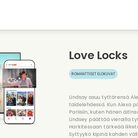
nkiin
Nuoruudenrakkaudet
Jouluelokuvat
Musi
uvat
Elokuvia elaimista
Haaelokuvat
Ruoa
Love Locks
Kesaelokuvat
Treffielokuvat
Roma
ROMANTTISET ELOKUVAT
Lindsay asuu tyttärensä Al
taidelehdessä. Kun Alexa p
Pariisiin, kuten hänen äitins
Lindsey päättää vierailla t
Harkitessaan tärkeää liiket
Syttyykö kipinä kahden väli