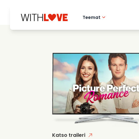
Teemat
Rakkaus kotikaupu
Romanttiset elok
Mysteerit
Katso traileri