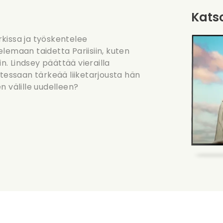
Katso
kissa ja työskentelee
lemaan taidetta Pariisiin, kuten
in. Lindsey päättää vierailla
itessaan tärkeää liiketarjousta hän
n välille uudelleen?