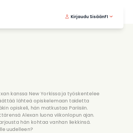
Kirjaudu Sisään
FI
ikkielokuvat
Etsivasarja
English 
Dani
F
nlaittoelokuvat
Jannittavia sarjoja
Swedish
Port
nttiset sarjat
Haat
exan kanssa New Yorkissa ja työskentelee
äättää lähteä opiskelemaan taidetta
äkin opiskeli, hän matkustaa Pariisiin.
yttärensä Alexan luona viikonlopun ajan.
arjousta hän kohtaa vanhan liekkinsä.
lle uudelleen?