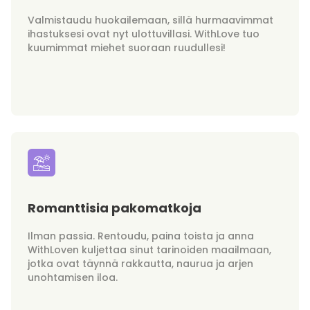
Valmistaudu huokailemaan, sillä hurmaavimmat
ihastuksesi ovat nyt ulottuvillasi. WithLove tuo
kuumimmat miehet suoraan ruudullesi!
Romanttisia pakomatkoja
Ilman passia. Rentoudu, paina toista ja anna
WithLoven kuljettaa sinut tarinoiden maailmaan,
jotka ovat täynnä rakkautta, naurua ja arjen
unohtamisen iloa.