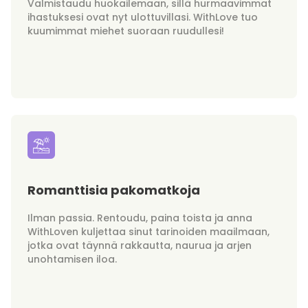
Valmistaudu huokailemaan, sillä hurmaavimmat
ihastuksesi ovat nyt ulottuvillasi. WithLove tuo
kuumimmat miehet suoraan ruudullesi!
Romanttisia pakomatkoja
Ilman passia. Rentoudu, paina toista ja anna
WithLoven kuljettaa sinut tarinoiden maailmaan,
jotka ovat täynnä rakkautta, naurua ja arjen
unohtamisen iloa.