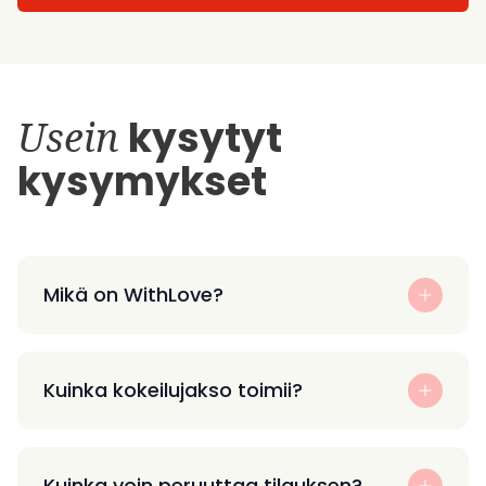
Usein
kysytyt
kysymykset
Mikä on WithLove?
Kuinka kokeilujakso toimii?
Kuinka voin peruuttaa tilauksen?