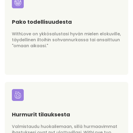
Pako todellisuudesta
WithLove on ykkösalustasi hyvän mielen elokuville,
täydellinen iltoihin sohvannurkassa tai ansaittuun
"omaan aikaasi."
Hurmurit tilauksesta
Valmistaudu huokailemaan, sillä hurmaavimmat
ihastuksesi ovat nyt ulottuvillasi. WithLove tuo