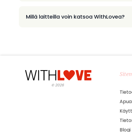
Millä laitteilla voin katsoa WithLovea?
Site
©
2026
Tieto
Apua
Käyt
Tieto
Blogi