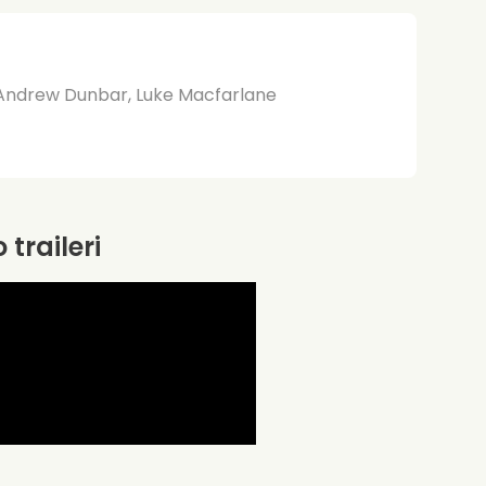
Andrew Dunbar, Luke Macfarlane
 traileri