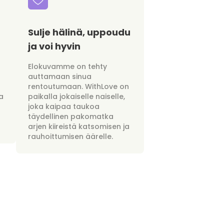
Sulje hälinä, uppoudu
ja voi hyvin
Elokuvamme on tehty
auttamaan sinua
rentoutumaan. WithLove on
a
paikalla jokaiselle naiselle,
joka kaipaa taukoa
täydellinen pakomatka
arjen kiireistä katsomisen ja
rauhoittumisen äärelle.