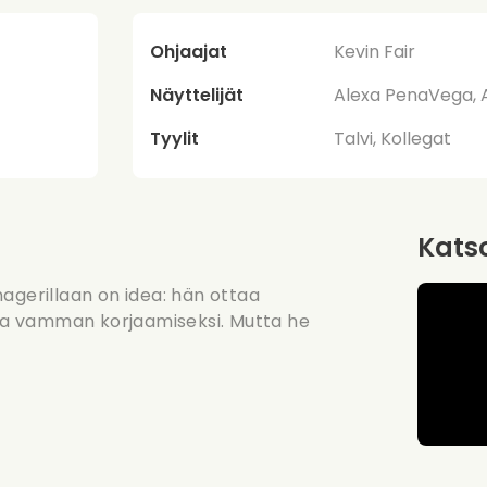
Ohjaajat
Kevin Fair
Näyttelijät
Alexa PenaVega, 
Tyylit
Talvi, Kollegat
Katso
agerillaan on idea: hän ottaa
alta vamman korjaamiseksi. Mutta he