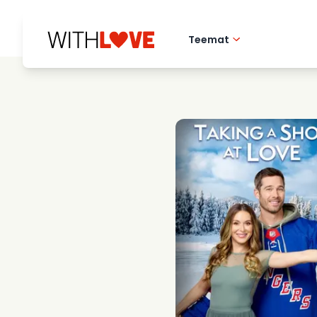
Teemat
Rakkaus kotikaupu
Romanttiset elok
Mysteerit