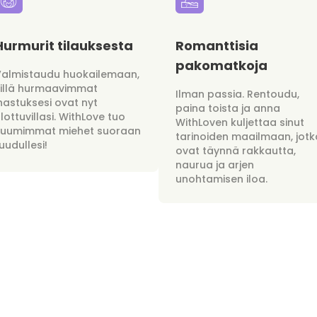
Hurmurit tilauksesta
Romanttisia
pakomatkoja
Valmistaudu huokailemaan,
sillä hurmaavimmat
Ilman passia. Rentoudu,
hastuksesi ovat nyt
paina toista ja anna
lottuvillasi. WithLove tuo
WithLoven kuljettaa sinut
kuumimmat miehet suoraan
tarinoiden maailmaan, jotk
uudullesi!
ovat täynnä rakkautta,
naurua ja arjen
unohtamisen iloa.