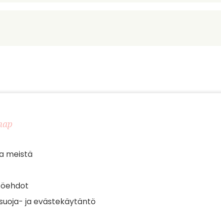
map
a meistä
töehdot
suoja- ja evästekäytäntö