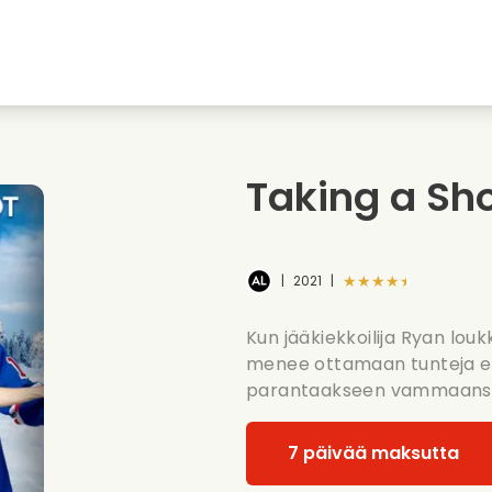
nkiin
Nuoruudenrakkaudet
Jouluelokuvat
Musi
uvat
Elokuvia elaimista
Haaelokuvat
Ruoa
Taking a Sho
Kesaelokuvat
Treffielokuvat
Roma
★★★★★
|
2021
|
Kun jääkiekkoilija Ryan lo
menee ottamaan tunteja ent
parantaakseen vammaans
7 päivää maksutta