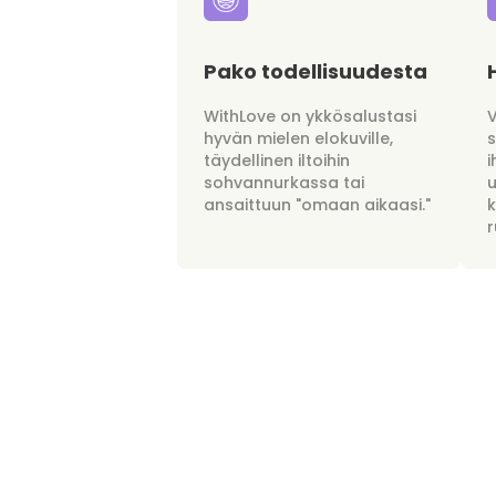
Pako todellisuudesta
WithLove on ykkösalustasi
hyvän mielen elokuville,
täydellinen iltoihin
i
sohvannurkassa tai
u
ansaittuun "omaan aikaasi."
r