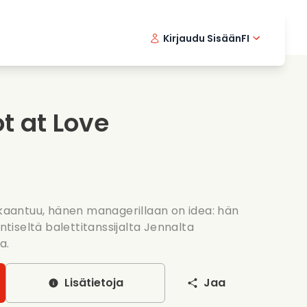
Kirjaudu Sisään
FI
ikkielokuvat
Etsivasarja
English 
Dani
F
nlaittoelokuvat
Jannittavia sarjoja
Swedish
Port
t at Love
nttiset sarjat
Haat
ukkaantuu, hänen managerillaan on idea: hän
iseltä balettitanssijalta Jennalta
a.
Lisätietoja
Jaa