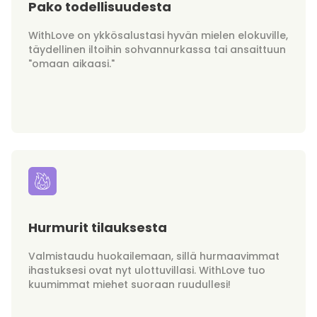
Pako todellisuudesta
WithLove on ykkösalustasi hyvän mielen elokuville,
täydellinen iltoihin sohvannurkassa tai ansaittuun
"omaan aikaasi."
Hurmurit tilauksesta
Valmistaudu huokailemaan, sillä hurmaavimmat
ihastuksesi ovat nyt ulottuvillasi. WithLove tuo
kuumimmat miehet suoraan ruudullesi!