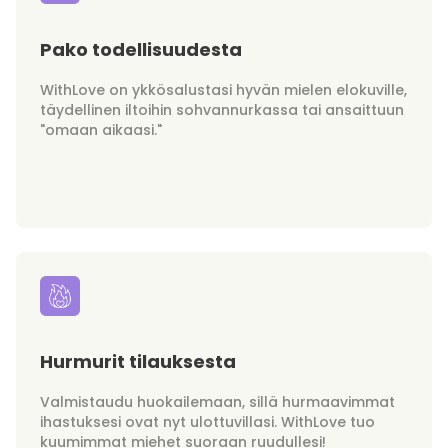
Pako todellisuudesta
WithLove on ykkösalustasi hyvän mielen elokuville,
täydellinen iltoihin sohvannurkassa tai ansaittuun
"omaan aikaasi."
Hurmurit tilauksesta
Valmistaudu huokailemaan, sillä hurmaavimmat
ihastuksesi ovat nyt ulottuvillasi. WithLove tuo
kuumimmat miehet suoraan ruudullesi!