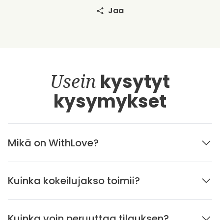
Jaa
Usein
kysytyt
kysymykset
Mikä on WithLove?
Kuinka kokeilujakso toimii?
Kuinka voin peruuttaa tilauksen?