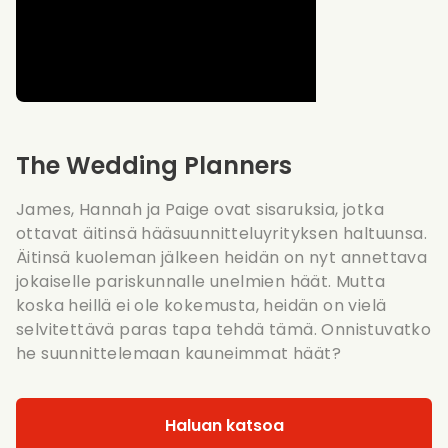
The Wedding Planners
James, Hannah ja Paige ovat sisaruksia, jotka
ottavat äitinsä hääsuunnitteluyrityksen haltuunsa.
Äitinsä kuoleman jälkeen heidän on nyt annettava
jokaiselle pariskunnalle unelmien häät. Mutta
koska heillä ei ole kokemusta, heidän on vielä
selvitettävä paras tapa tehdä tämä. Onnistuvatko
he suunnittelemaan kauneimmat häät?
Haluan katsoa