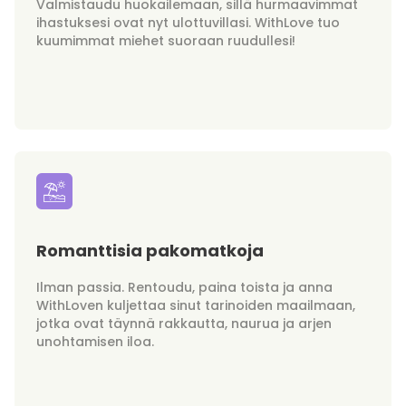
Valmistaudu huokailemaan, sillä hurmaavimmat
ihastuksesi ovat nyt ulottuvillasi. WithLove tuo
kuumimmat miehet suoraan ruudullesi!
Romanttisia pakomatkoja
Ilman passia. Rentoudu, paina toista ja anna
WithLoven kuljettaa sinut tarinoiden maailmaan,
jotka ovat täynnä rakkautta, naurua ja arjen
unohtamisen iloa.