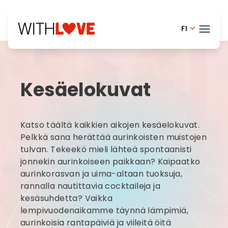
FI
Portugue
TEEM
English -
Kesäelokuvat
Danish -
BLOG
Dutch - 
HELP
Katso täältä kaikkien aikojen kesäelokuvat.
Norwegia
LOGI
Pelkkä sana herättää aurinkoisten muistojen
tulvan. Tekeekö mieli lähteä spontaanisti
French -
jonnekin aurinkoiseen paikkaan? Kaipaatko
KOK
Swedish 
aurinkorasvan ja uima-altaan tuoksuja,
rannalla nautittavia cocktaileja ja
kesäsuhdetta? Vaikka
lempivuodenaikamme täynnä lämpimiä,
aurinkoisia rantapäiviä ja viileitä öitä