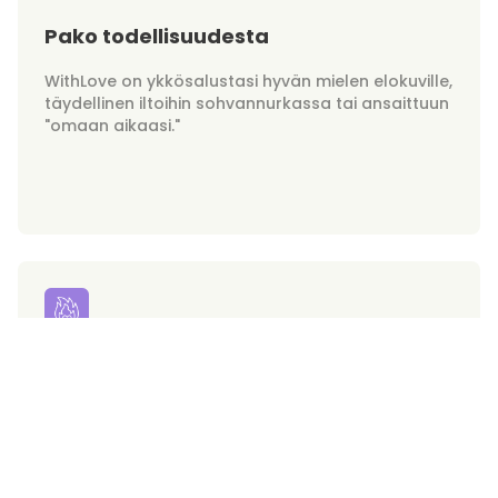
Pako todellisuudesta
WithLove on ykkösalustasi hyvän mielen elokuville,
täydellinen iltoihin sohvannurkassa tai ansaittuun
"omaan aikaasi."
Hurmurit tilauksesta
Valmistaudu huokailemaan, sillä hurmaavimmat
ihastuksesi ovat nyt ulottuvillasi. WithLove tuo
kuumimmat miehet suoraan ruudullesi!