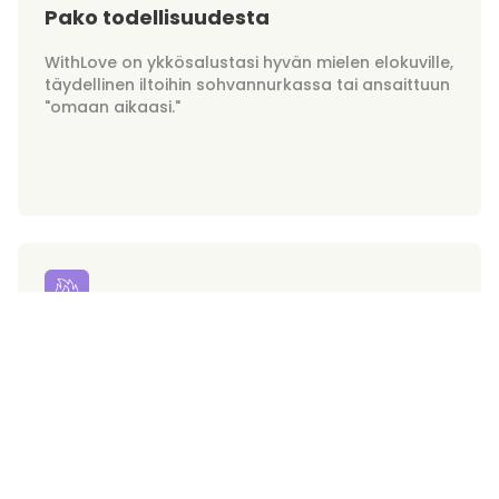
Pako todellisuudesta
WithLove on ykkösalustasi hyvän mielen elokuville,
täydellinen iltoihin sohvannurkassa tai ansaittuun
"omaan aikaasi."
Hurmurit tilauksesta
Valmistaudu huokailemaan, sillä hurmaavimmat
ihastuksesi ovat nyt ulottuvillasi. WithLove tuo
kuumimmat miehet suoraan ruudullesi!