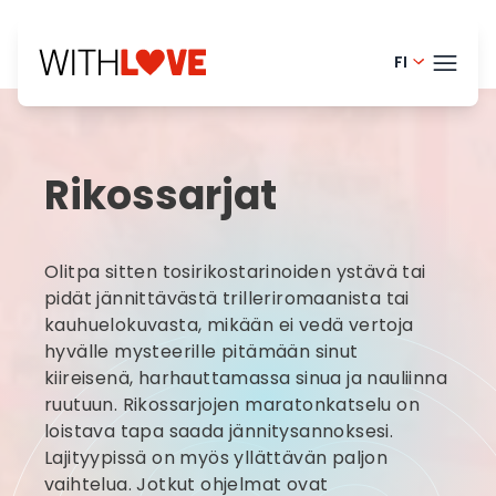
FI
Portugue
TEEM
English -
Rikossarjat
Danish -
BLOG
Dutch - 
HELP
Olitpa sitten tosirikostarinoiden ystävä tai
Norwegia
LOGI
pidät jännittävästä trilleriromaanista tai
kauhuelokuvasta, mikään ei vedä vertoja
French -
hyvälle mysteerille pitämään sinut
KOK
Swedish 
kiireisenä, harhauttamassa sinua ja nauliinna
ruutuun. Rikossarjojen maratonkatselu on
loistava tapa saada jännitysannoksesi.
Lajityypissä on myös yllättävän paljon
vaihtelua. Jotkut ohjelmat ovat