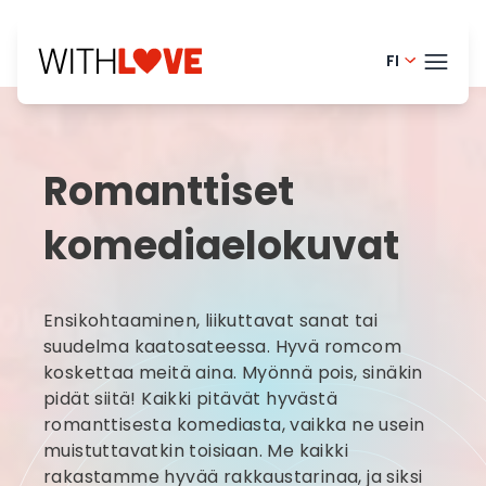
FI
Portugue
TEEM
English -
Romanttiset
Danish -
BLOG
komediaelokuvat
Dutch - 
HELP
Norwegia
LOGI
Ensikohtaaminen, liikuttavat sanat tai
French -
suudelma kaatosateessa. Hyvä romcom
KOK
Swedish 
koskettaa meitä aina. Myönnä pois, sinäkin
pidät siitä! Kaikki pitävät hyvästä
romanttisesta komediasta, vaikka ne usein
muistuttavatkin toisiaan. Me kaikki
rakastamme hyvää rakkaustarinaa, ja siksi