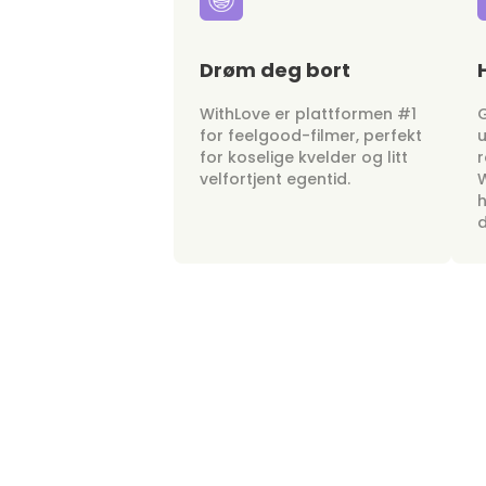
Drøm deg bort
WithLove er plattformen #1
G
for feelgood-filmer, perfekt
u
for koselige kvelder og litt
r
velfortjent egentid.
W
h
d