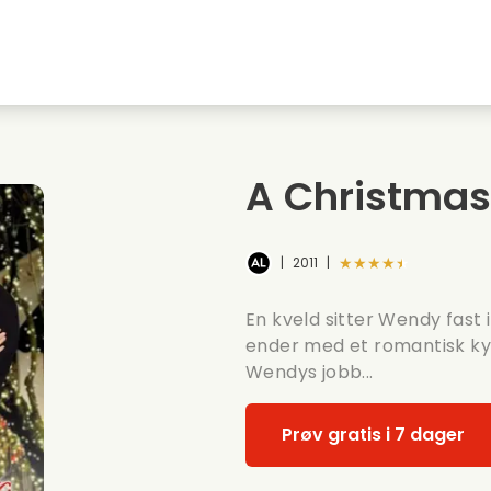
Highschool sweethearts films
Julefilmer
M
Dyrefilmer
Bryllupsfilmer
C
A Christmas
Sommerfilmer
Dating filmer
R
★★★★★
|
2011
|
En kveld sitter Wendy fast
ender med et romantisk kys
Wendys jobb...
Prøv gratis i 7 dager