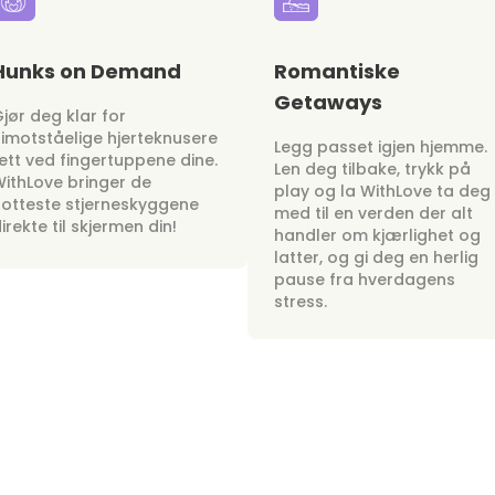
Hunks on Demand
Romantiske
Getaways
jør deg klar for
imotståelige hjerteknusere
Legg passet igjen hjemme.
ett ved fingertuppene dine.
Len deg tilbake, trykk på
ithLove bringer de
play og la WithLove ta deg
otteste stjerneskyggene
med til en verden der alt
irekte til skjermen din!
handler om kjærlighet og
latter, og gi deg en herlig
pause fra hverdagens
stress.