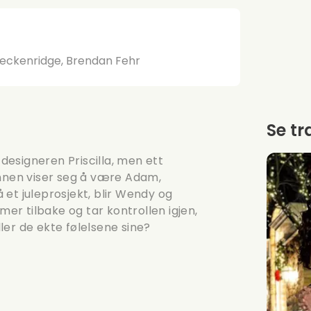
reckenridge, Brendan Fehr
Se tr
esigneren Priscilla, men ett
annen viser seg å være Adam,
et juleprosjekt, blir Wendy og
r tilbake og tar kontrollen igjen,
er de ekte følelsene sine?