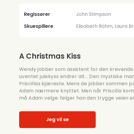
Regissører
John Stimpson
Skuespillere
Elisabeth Röhm, Laura B
A Christmas Kiss
Wendy jobber som assistent for den krevende d
uventet julekyss endrer alt... Den mystiske m
Priscillas kjæreste. Mens de jobber sammen på 
Adam nærmere knyttet. Men når Priscilla komme
må Adam velge: følger han den trygge veien ell
Jeg vil se