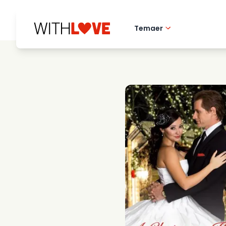
Temaer
Hometown love
Romantiske filmer
Mysterier