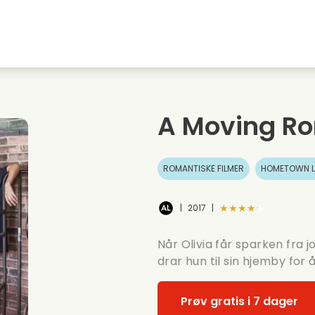
Highschool sweethearts films
Julefilmer
M
Dyrefilmer
Bryllupsfilmer
C
A Moving R
Sommerfilmer
Dating filmer
R
ROMANTISKE FILMER
HOMETOWN L
★★★★★
|
2017
|
Når Olivia får sparken fra 
drar hun til sin hjemby for 
Prøv gratis i 7 dager