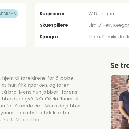
Regissører
W.D. Hogan
KE DRAMA
Skuespillere
Jim O'Heir, Keega
Sjangre
Hjem, Familie, Kol
Se tr
hjem til foreldrene for å jobbe i
n at hun fikk sparken, og faren
 så bra. Mens hun jobber i farens
bbe der også. Når Olivia finner ut
 kan for å redde det. Mens de jobber
ner de å utvikle følelser for
York. Men vil hu...