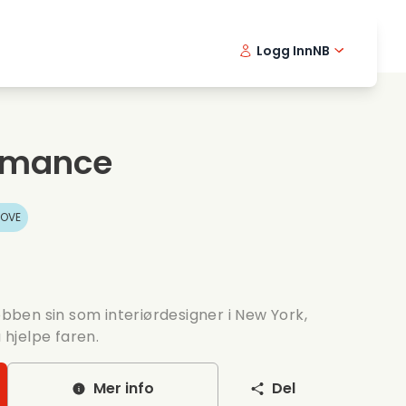
Logg Inn
NB
usikkfilmer
Detektiv serier
English -
Danis
Fr
ooking films
Thriller serier
Swedish 
Portu
omance
omantiske serier
Bryllup
OVE
jobben sin som interiørdesigner i New York,
å hjelpe faren.
Mer info
Del