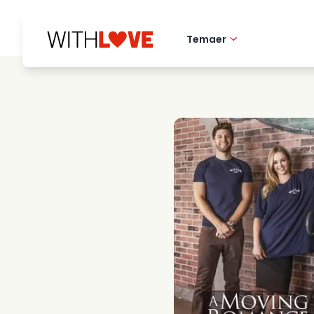
Temaer
Hometown love
Romantiske filmer
Mysterier