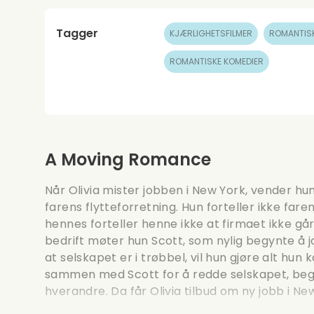
Tagger
KJÆRLIGHETSFILMER
ROMANTIS
ROMANTISKE KOMEDIER
A Moving Romance
Når Olivia mister jobben i New York, vender hun 
farens flytteforretning. Hun forteller ikke fare
hennes forteller henne ikke at firmaet ikke går
bedrift møter hun Scott, som nylig begynte å jo
at selskapet er i trøbbel, vil hun gjøre alt hun
sammen med Scott for å redde selskapet, begyn
hverandre. Da får Olivia tilbud om ny jobb i New 