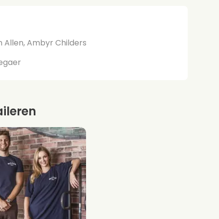
n Allen, Ambyr Childers
legaer
aileren