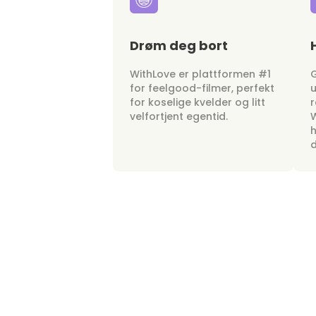
Drøm deg bort
WithLove er plattformen #1
G
for feelgood-filmer, perfekt
u
for koselige kvelder og litt
r
velfortjent egentid.
W
h
d