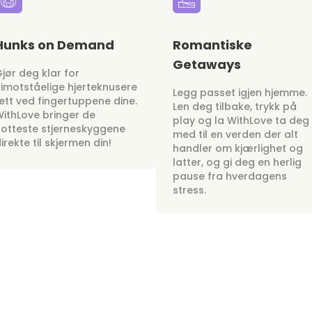
Hunks on Demand
Romantiske
Getaways
jør deg klar for
imotståelige hjerteknusere
Legg passet igjen hjemme.
ett ved fingertuppene dine.
Len deg tilbake, trykk på
ithLove bringer de
play og la WithLove ta deg
otteste stjerneskyggene
med til en verden der alt
irekte til skjermen din!
handler om kjærlighet og
latter, og gi deg en herlig
pause fra hverdagens
stress.