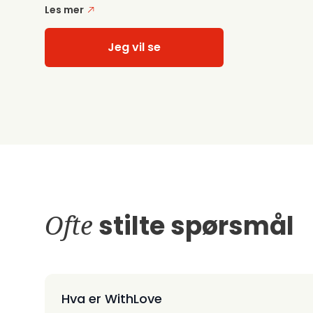
Les mer
Jeg vil se
Ofte
stilte spørsmål
Hva er WithLove