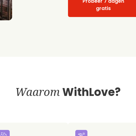
Probeer 7 dagen
gratis
Waarom
WithLove?