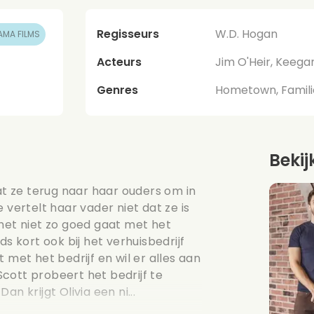
Regisseurs
W.D. Hogan
MA FILMS
Acteurs
Jim O'Heir, Keega
Genres
Hometown, Familie
Bekij
aat ze terug naar haar ouders om in
 vertelt haar vader niet dat ze is
 het niet zo goed gaat met het
s kort ook bij het verhuisbedrijf
 met het bedrijf en wil er alles aan
cott probeert het bedrijf te
n krijgt Olivia een ni...