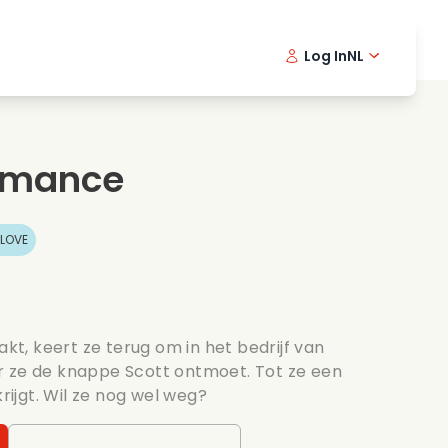
Log In
NL
Detective series
English -
Dani
Fr
Spannende series
Swedish
Port
omance
s
Bruiloft
LOVE
akt, keert ze terug om in het bedrijf van
r ze de knappe Scott ontmoet. Tot ze een
ijgt. Wil ze nog wel weg?