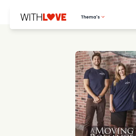
Thema's
Hometown love
Romantische film
Mysteries