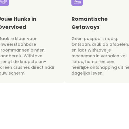
Jouw Hunks in
Romantische
Overvloed
Getaways
aak je klaar voor
Geen paspoort nodig.
onweerstaanbare
Ontspan, druk op afspelen,
droommannen binnen
en laat WithLove je
andbereik. WithLove
meenemen in verhalen vol
rengt de knapste on-
liefde, humor en een
creen crushes direct naar
heerlijke ontsnapping uit h
jouw scherm!
dagelijks leven.