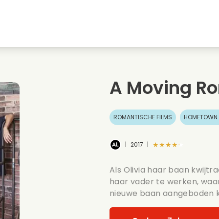
Jeugdliefdes
Kerstfilms
Muziekfilms
s
Dieren films
Trouwfilms
Kookfilms
A Moving R
Zomerse films
Date films
Romantische serie
ROMANTISCHE FILMS
HOMETOWN 
★★★★★
|
2017
|
Als Olivia haar baan kwijtra
haar vader te werken, waa
nieuwe baan aangeboden kr