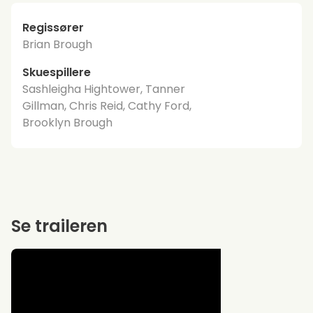
Regissører
Brian Brough
Skuespillere
Sashleigha Hightower, Tanner
Gillman, Chris Reid, Cathy Ford,
Brooklyn Brough
Se traileren