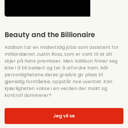
Beauty and the Billionaire
Addison tar en midlertidig jobb som assistent for
milliardæren Justin Ross, som er vant til at alt
skjer på hans premisser. Men Addison finner seg
ikke i å bli belært og tør å utfordre ham. Når
personlighetene deres gradvis gir plass til
gjensidig forståelse, oppstår noe uventet. Kan
kjærligheten vokse i en verden der makt og
kontroll dominerer?
Jeg vil se