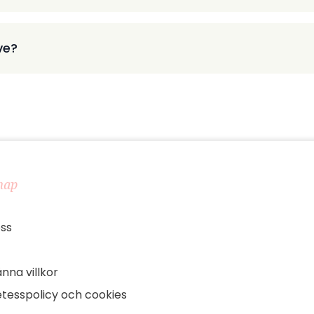
ve?
map
ss
nna villkor
tesspolicy och cookies