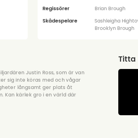
Regissörer
Brian Brough
Skådespelare
Sashleigha Highto
Brooklyn Brough
Titta
miljardären Justin Ross, som är van
åter sig inte köras med och vågar
heter långsamt ger plats åt
. Kan kärlek gro i en värld där