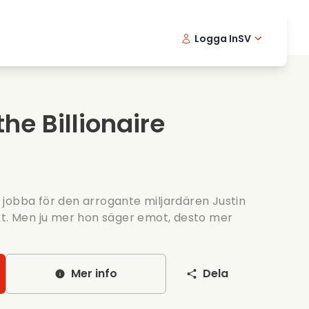
Logga In
SV
Musikfilmer
Detektivserier
English -
Danis
Fr
Matfilmer
Thriller serier
Norwegia
Portu
he Billionaire
Romantiska serier
Brollop
ar jobba för den arrogante miljardären Justin
kt. Men ju mer hon säger emot, desto mer
Mer info
Dela