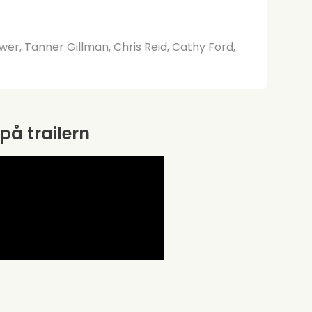
wer, Tanner Gillman, Chris Reid, Cathy Ford,
 på trailern