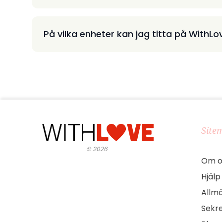
På vilka enheter kan jag titta på WithLo
Site
©
2026
Om o
Hjälp
Allmä
Sekre