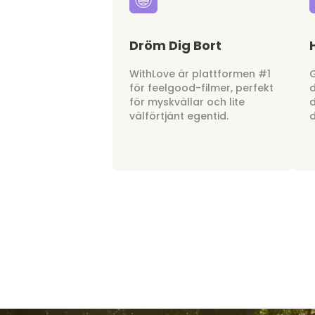
Dröm Dig Bort
WithLove är plattformen #1
G
för feelgood-filmer, perfekt
d
för myskvällar och lite
d
välförtjänt egentid.
d