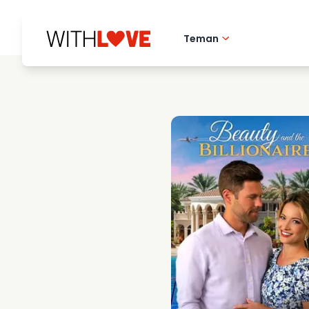
Teman
Hometown love
Romantiska filmer
Mysterier