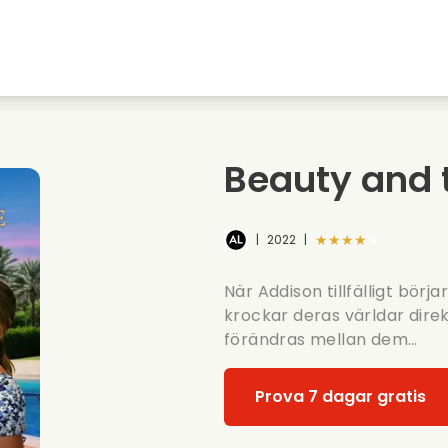
Highschool sweethearts filmer
Julfilmer
Djurfilmer
Brollopsfilmer
Beauty and t
Sommarfilm
Datingfilmer
★★★★★
|
2022
|
När Addison tillfälligt börj
krockar deras världar dire
förändras mellan dem…
Prova 7 dagar gratis