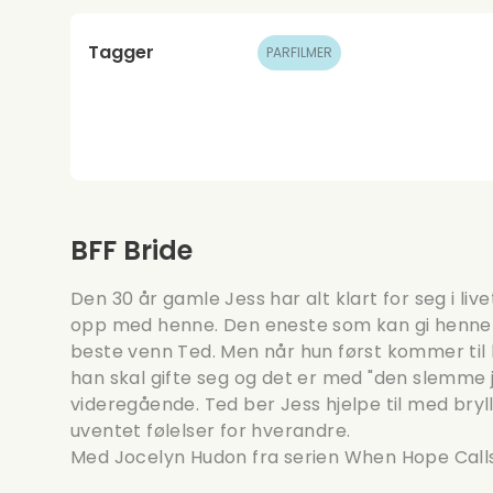
Tagger
PARFILMER
BFF Bride
Den 30 år gamle Jess har alt klart for seg i liv
opp med henne. Den eneste som kan gi henne t
beste venn Ted. Men når hun først kommer til h
han skal gifte seg og det er med "den slemme j
videregående. Ted ber Jess hjelpe til med bry
uventet følelser for hverandre.
Med Jocelyn Hudon fra
serien When Hope Call