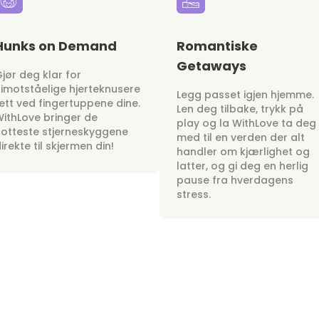
Hunks on Demand
Romantiske
Getaways
jør deg klar for
imotståelige hjerteknusere
Legg passet igjen hjemme.
ett ved fingertuppene dine.
Len deg tilbake, trykk på
ithLove bringer de
play og la WithLove ta deg
otteste stjerneskyggene
med til en verden der alt
irekte til skjermen din!
handler om kjærlighet og
latter, og gi deg en herlig
pause fra hverdagens
stress.