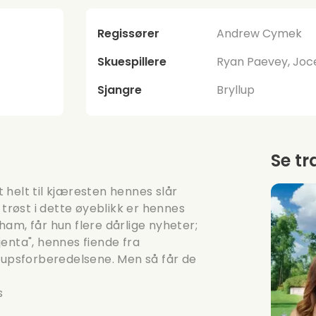
Regissører
Andrew Cymek
Skuespillere
Ryan Paevey, Joce
Sjangre
Bryllup
Se tr
et helt til kjæresten hennes slår
røst i dette øyeblikk er hennes
am, får hun flere dårlige nyheter;
enta", hennes fiende fra
llupsforberedelsene. Men så får de
s