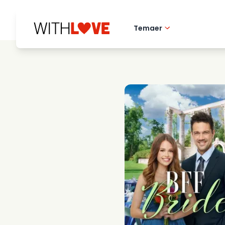
Temaer
Hometown love
Romantiske filmer
Mysterier