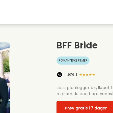
Highschool sweethearts films
Julefilmer
M
Dyrefilmer
Bryllupsfilmer
C
BFF Bride
Sommerfilmer
Dating filmer
R
ROMANTISKE FILMER
★★★★★
|
2019
|
Jess planlegger bryllupet 
mellom de enn bare venns
Prøv gratis i 7 dager