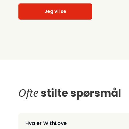
Jeg vil se
Ofte
stilte spørsmål
Hva er WithLove