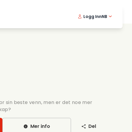
Logg Inn
NB
usikkfilmer
Detektiv serier
English -
Danis
Fr
ooking films
Thriller serier
Swedish 
Portu
omantiske serier
Bryllup
for sin beste venn, men er det noe mer
kap?
Mer info
Del