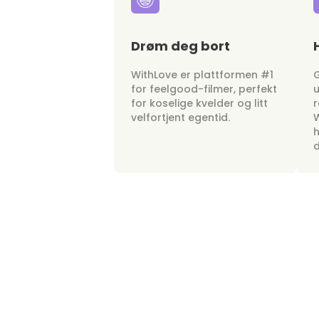
Drøm deg bort
WithLove er plattformen #1
G
for feelgood-filmer, perfekt
u
for koselige kvelder og litt
r
velfortjent egentid.
W
h
d