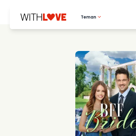
Teman
Hometown love
Romantiska filmer
Mysterier