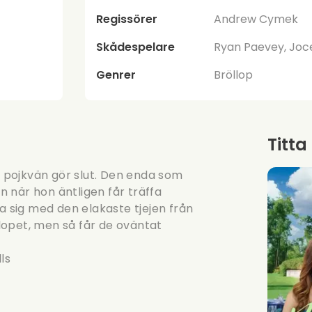
Regissörer
Andrew Cymek
Skådespelare
Ryan Paevey, Joce
Genrer
Bröllop
Titta
es pojkvän gör slut. Den enda som
 när hon äntligen får träffa
a sig med den elakaste tjejen från
lopet, men så får de oväntat
ls