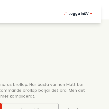
Logga In
SV
Musikfilmer
Detektivserier
English -
Danis
Fr
Matfilmer
Thriller serier
Norwegia
Portu
Romantiska serier
Brollop
 andras bröllop. När bästa vännen Matt ber
 kommande bröllop börjar det bra. Men det
t mer komplicerat.