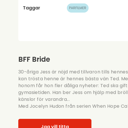
Taggar
PARFILMER
BFF Bride
30-åriga Jess är nöjd med tillvaron tills henn
kan trösta henne är hennes bästa vän Ted. Men
honom får hon fler dåliga nyheter: Ted ska gift
gymasietiden. Han ber Jess om hjälp med bröl
känslor för varandra...
Med Jocelyn Hudon från
serien When Hope Cal
Jag vill titta