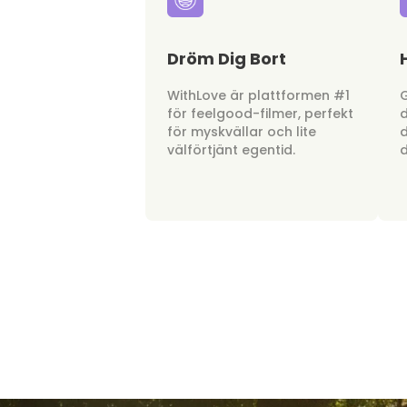
Dröm Dig Bort
WithLove är plattformen #1
G
för feelgood-filmer, perfekt
d
för myskvällar och lite
d
välförtjänt egentid.
d