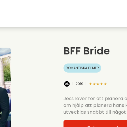
Highschool sweethearts filmer
Julfilmer
Djurfilmer
Brollopsfilmer
BFF Bride
Sommarfilm
Datingfilmer
ROMANTISKA FILMER
★★★★★
|
2019
|
Jess lever för att planera
om hjälp att planera hans
utvecklas snabbt till någo